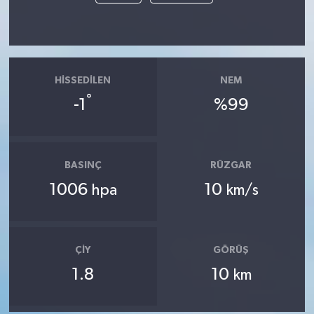
HISSEDILEN
NEM
°
-1
%99
BASINÇ
RÜZGAR
1006
10
hpa
km/s
ÇIY
GÖRÜŞ
1.8
10
km