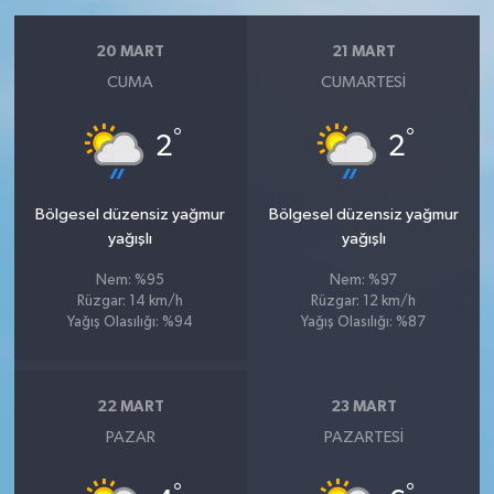
20 MART
21 MART
CUMA
CUMARTESI
°
°
2
2
Bölgesel düzensiz yağmur
Bölgesel düzensiz yağmur
yağışlı
yağışlı
Nem: %95
Nem: %97
Rüzgar: 14 km/h
Rüzgar: 12 km/h
Yağış Olasılığı: %94
Yağış Olasılığı: %87
22 MART
23 MART
PAZAR
PAZARTESI
°
°