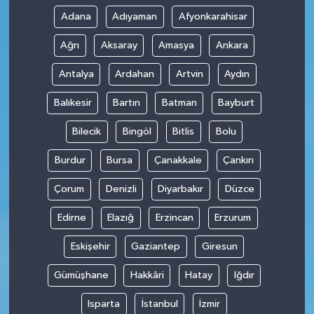
Adana
Adıyaman
Afyonkarahisar
Ağrı
Aksaray
Amasya
Ankara
Antalya
Ardahan
Artvin
Aydın
Balıkesir
Bartın
Batman
Bayburt
Bilecik
Bingöl
Bitlis
Bolu
Burdur
Bursa
Çanakkale
Çankırı
Çorum
Denizli
Diyarbakır
Düzce
Edirne
Elazığ
Erzincan
Erzurum
Eskişehir
Gaziantep
Giresun
Gümüşhane
Hakkâri
Hatay
Iğdır
Isparta
İstanbul
İzmir