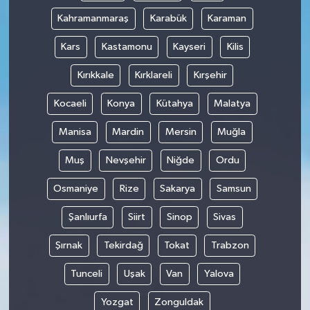
Kahramanmaraş
Karabük
Karaman
Kars
Kastamonu
Kayseri
Kilis
Kırıkkale
Kırklareli
Kırşehir
Kocaeli
Konya
Kütahya
Malatya
Manisa
Mardin
Mersin
Muğla
Muş
Nevşehir
Niğde
Ordu
Osmaniye
Rize
Sakarya
Samsun
Şanlıurfa
Siirt
Sinop
Sivas
Şırnak
Tekirdağ
Tokat
Trabzon
Tunceli
Uşak
Van
Yalova
Yozgat
Zonguldak