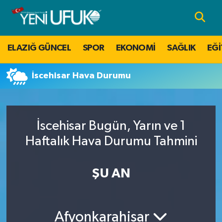
Nöbetçi Eczaneler
ELAZIĞ GÜNCEL
SPOR
EKONOMİ
SAĞLIK
EĞİ
Hava Durumu
İscehisar Hava Durumu
Namaz Vakitleri
Trafik Durumu
İscehisar Bugün, Yarın ve 1
Süper Lig Puan Durumu ve Fikstür
Haftalık Hava Durumu Tahmini
Tüm Manşetler
ŞU AN
Son Dakika Haberleri
Afyonkarahisar
Haber Arşivi