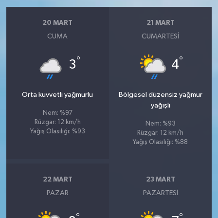
20 MART
21 MART
CUMA
CUMARTESI
°
°
3
4
Orta kuvvetli yağmurlu
Bölgesel düzensiz yağmur
yağışlı
Nem: %97
Rüzgar: 12 km/h
Nem: %93
Yağış Olasılığı: %93
Rüzgar: 12 km/h
Yağış Olasılığı: %88
22 MART
23 MART
PAZAR
PAZARTESI
°
°