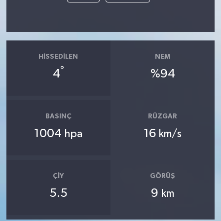
HISSEDILEN
NEM
°
4
%94
BASINÇ
RÜZGAR
1004
16
hpa
km/s
ÇIY
GÖRÜŞ
5.5
9
km