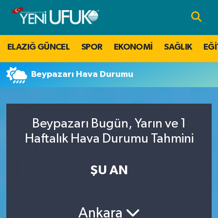
Nöbetçi Eczaneler
ELAZIĞ GÜNCEL
SPOR
EKONOMİ
SAĞLIK
EĞİ
Hava Durumu
Beypazarı Hava Durumu
Namaz Vakitleri
Trafik Durumu
Beypazarı Bugün, Yarın ve 1
Süper Lig Puan Durumu ve Fikstür
Haftalık Hava Durumu Tahmini
Tüm Manşetler
ŞU AN
Son Dakika Haberleri
Ankara
Haber Arşivi