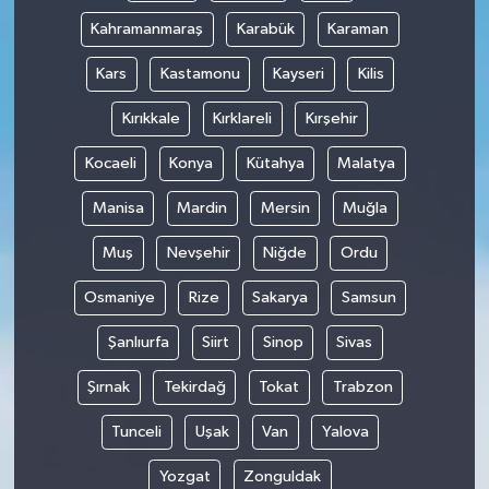
Kahramanmaraş
Karabük
Karaman
Kars
Kastamonu
Kayseri
Kilis
Kırıkkale
Kırklareli
Kırşehir
Kocaeli
Konya
Kütahya
Malatya
Manisa
Mardin
Mersin
Muğla
Muş
Nevşehir
Niğde
Ordu
Osmaniye
Rize
Sakarya
Samsun
Şanlıurfa
Siirt
Sinop
Sivas
Şırnak
Tekirdağ
Tokat
Trabzon
Tunceli
Uşak
Van
Yalova
Yozgat
Zonguldak