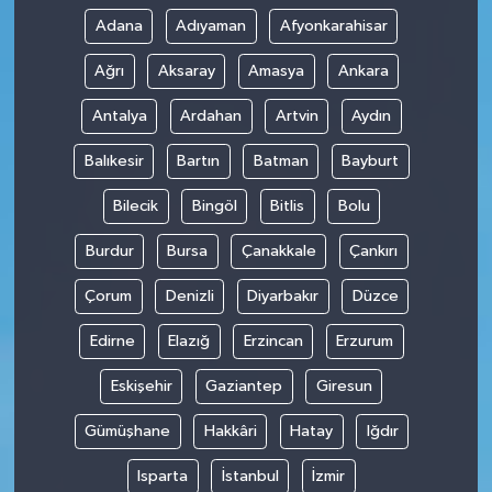
Adana
Adıyaman
Afyonkarahisar
Ağrı
Aksaray
Amasya
Ankara
Antalya
Ardahan
Artvin
Aydın
Balıkesir
Bartın
Batman
Bayburt
Bilecik
Bingöl
Bitlis
Bolu
Burdur
Bursa
Çanakkale
Çankırı
Çorum
Denizli
Diyarbakır
Düzce
Edirne
Elazığ
Erzincan
Erzurum
Eskişehir
Gaziantep
Giresun
Gümüşhane
Hakkâri
Hatay
Iğdır
Isparta
İstanbul
İzmir