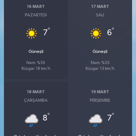
16 MART
17 MART
PAZARTESI
SALI
°
°
7
6
Güneşli
Güneşli
Nem: %56
Nem: %55
Rüzgar: 18 km/h
Rüzgar: 13 km/h
18 MART
19 MART
ÇARŞAMBA
PERŞEMBE
°
°
8
7