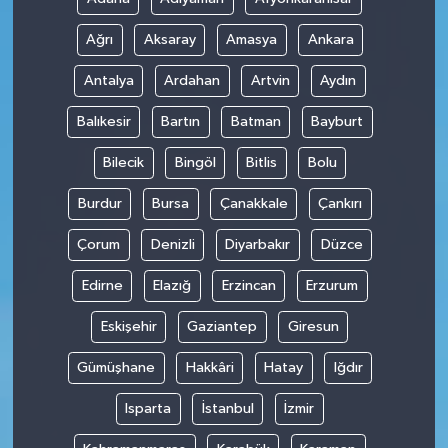
Ağrı
Aksaray
Amasya
Ankara
Antalya
Ardahan
Artvin
Aydın
Balıkesir
Bartın
Batman
Bayburt
Bilecik
Bingöl
Bitlis
Bolu
Burdur
Bursa
Çanakkale
Çankırı
Çorum
Denizli
Diyarbakır
Düzce
Edirne
Elazığ
Erzincan
Erzurum
Eskişehir
Gaziantep
Giresun
Gümüşhane
Hakkâri
Hatay
Iğdır
Isparta
İstanbul
İzmir