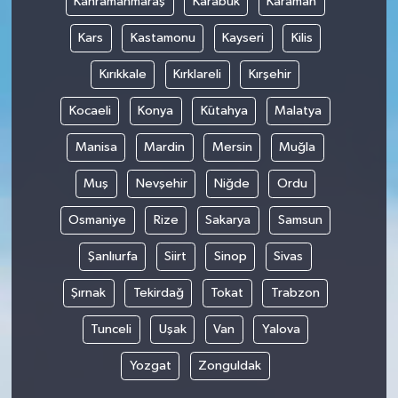
Kahramanmaraş
Karabük
Karaman
Kars
Kastamonu
Kayseri
Kilis
Kırıkkale
Kırklareli
Kırşehir
Kocaeli
Konya
Kütahya
Malatya
Manisa
Mardin
Mersin
Muğla
Muş
Nevşehir
Niğde
Ordu
Osmaniye
Rize
Sakarya
Samsun
Şanlıurfa
Siirt
Sinop
Sivas
Şırnak
Tekirdağ
Tokat
Trabzon
Tunceli
Uşak
Van
Yalova
Yozgat
Zonguldak