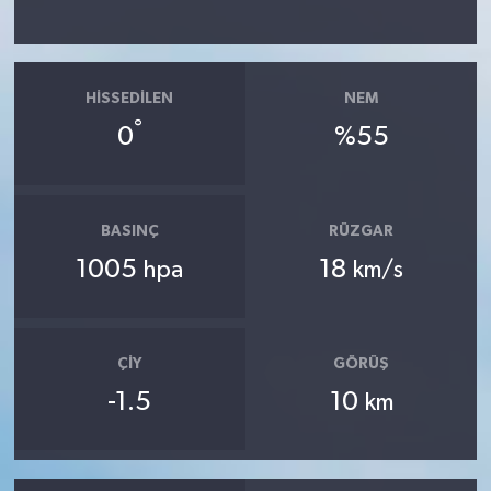
HISSEDILEN
NEM
°
0
%55
BASINÇ
RÜZGAR
1005
18
hpa
km/s
ÇIY
GÖRÜŞ
-1.5
10
km