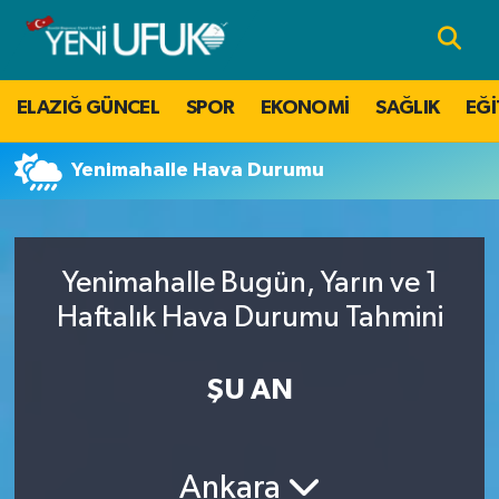
Nöbetçi Eczaneler
ELAZIĞ GÜNCEL
SPOR
EKONOMİ
SAĞLIK
EĞİ
Hava Durumu
Yenimahalle Hava Durumu
Namaz Vakitleri
Trafik Durumu
Yenimahalle Bugün, Yarın ve 1
Süper Lig Puan Durumu ve Fikstür
Haftalık Hava Durumu Tahmini
Tüm Manşetler
ŞU AN
Son Dakika Haberleri
Ankara
Haber Arşivi