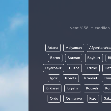
Nem: %58, Hissedilen S
Adana
Adıyaman
Afyonkarahis
Bartın
Batman
Bayburt
Bi
Diyarbakır
Düzce
Edirne
Elaz
Iğdır
Isparta
İstanbul
İzmi
Kırklareli
Kırşehir
Kocaeli
Ko
Ordu
Osmaniye
Rize
Sak