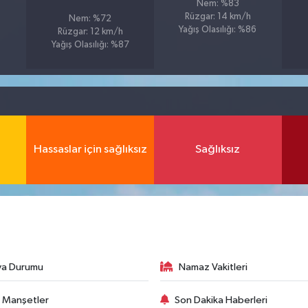
Nem: %83
Rüzgar: 14 km/h
Nem: %72
Yağış Olasılığı: %86
Rüzgar: 12 km/h
Yağış Olasılığı: %87
Hassaslar için sağlıksız
Sağlıksız
va Durumu
Namaz Vakitleri
 Manşetler
Son Dakika Haberleri