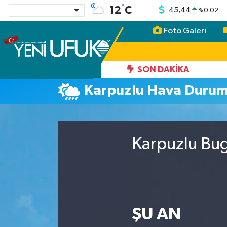
°
12
C
45,44
%
0.02
Foto Galeri
Nöbetçi Eczaneler
Hava Durumu
SON DAKIKA
Karpuzlu Hava Duru
Namaz Vakitleri
Trafik Durumu
Karpuzlu Bug
Süper Lig Puan Durumu ve Fikstür
Tüm Manşetler
Son Dakika Haberleri
ŞU AN
Haber Arşivi