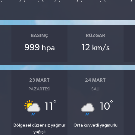
BASINÇ
RÜZGAR
999
12
hpa
km/s
23 MART
24 MART
PAZARTESI
SALI
°
°
11
10
Bölgesel düzensiz yağmur
Orta kuvvetli yağmurlu
yağışlı