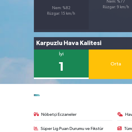
Nem: %77
Rüzgar: 9 km/h
Nem: %82
Rüzgar: 15 km/h
Karpuzlu Hava Kalitesi
İyi
1
Orta
Nöbetçi Eczaneler
Ha
Süper Lig Puan Durumu ve Fikstür
Tüm