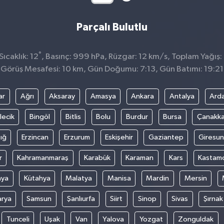
Parçalı Bulutlu
°
ıcaklık: 12
, Basınç: 999 hPa, Rüzgar: 12 km/s, Toplam Yağış:
Görüş Mesafesi: 10 km, Gün Doğumu: 7:13, Gün Batımı: 19:21
ar
Ağrı
Aksaray
Amasya
Ankara
Antalya
Ard
lecik
Bingöl
Bitlis
Bolu
Burdur
Bursa
Çanakka
ığ
Erzincan
Erzurum
Eskişehir
Gaziantep
Giresun
r
Kahramanmaraş
Karabük
Karaman
Kars
Kastam
nya
Kütahya
Malatya
Manisa
Mardin
Mersin
arya
Samsun
Şanlıurfa
Siirt
Sinop
Sivas
Şırnak
Tunceli
Uşak
Van
Yalova
Yozgat
Zonguldak