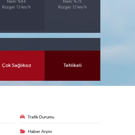
Nem: %84
Nem: %75
Rüzgar: 13 km/h
Rüzgar: 12 km/h
Çok Sağlıksız
Tehlikeli
Trafik Durumu
Haber Arşivi