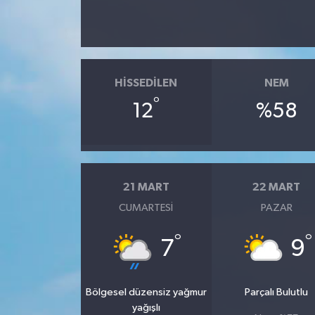
HISSEDILEN
NEM
°
12
%58
21 MART
22 MART
CUMARTESI
PAZAR
°
°
7
9
Bölgesel düzensiz yağmur
Parçalı Bulutlu
yağışlı