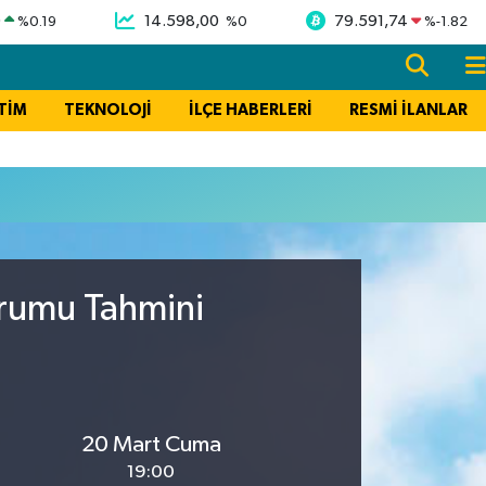
9
14.598,00
79.591,74
%
0.19
%
0
%
-1.82
TİM
TEKNOLOJİ
İLÇE HABERLERİ
RESMİ İLANLAR
urumu Tahmini
20 Mart Cuma
19:00