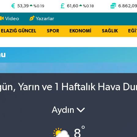
53,39
61,60
6.862,0
%
0.19
%
0.18
Video
Yazarlar
ELAZIĞ GÜNCEL
SPOR
EKONOMİ
SAĞLIK
EĞİ
mu
ün, Yarın ve 1 Haftalık Hava D
Aydın
°
8