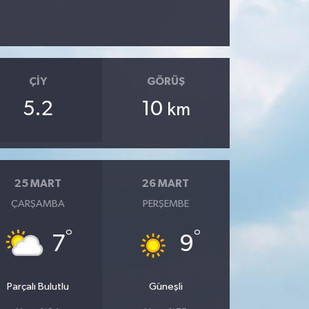
ÇIY
GÖRÜŞ
5.2
10
km
25 MART
26 MART
ÇARŞAMBA
PERŞEMBE
°
°
7
9
Parçalı Bulutlu
Güneşli