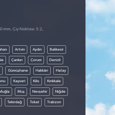
 0 mm, Çiy Noktası: 5.2,
ahan
Artvin
Aydın
Balıkesir
le
Çankırı
Çorum
Denizli
Gümüşhane
Hakkâri
Hatay
onu
Kayseri
Kilis
Kırıkkale
Muğla
Muş
Nevşehir
Niğde
Tekirdağ
Tokat
Trabzon