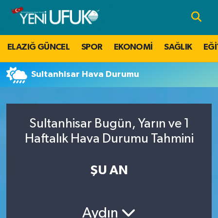
Nöbetçi Eczaneler
ELAZIĞ GÜNCEL
SPOR
EKONOMİ
SAĞLIK
EĞİ
Hava Durumu
Sultanhisar Hava Durumu
Namaz Vakitleri
Trafik Durumu
Sultanhisar Bugün, Yarın ve 1
Süper Lig Puan Durumu ve Fikstür
Haftalık Hava Durumu Tahmini
Tüm Manşetler
ŞU AN
Son Dakika Haberleri
Aydın
Haber Arşivi