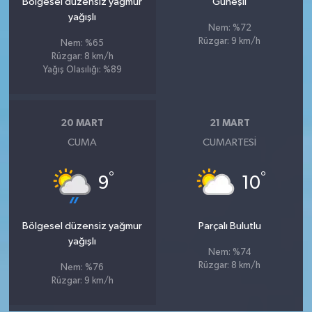
Bölgesel düzensiz yağmur
Güneşli
yağışlı
Nem: %72
Rüzgar: 9 km/h
Nem: %65
Rüzgar: 8 km/h
Yağış Olasılığı: %89
20 MART
21 MART
CUMA
CUMARTESI
°
°
9
10
Bölgesel düzensiz yağmur
Parçalı Bulutlu
yağışlı
Nem: %74
Rüzgar: 8 km/h
Nem: %76
Rüzgar: 9 km/h