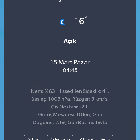
°
16
Açık
15 Mart Pazar
04:45
°
Nem: %63, Hissedilen Sıcaklık: 4
,
Basınç: 1005 hPa, Rüzgar: 5 km/s,
Çiy Noktası: -2.1,
Görüş Mesafesi: 10 km, Gün
Doğumu: 7:19, Gün Batımı: 19:15
Adana
Adıyaman
Afyonkarahisar