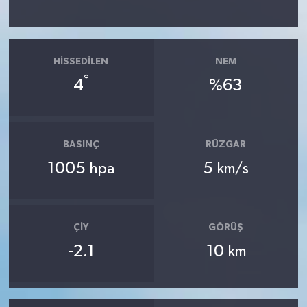
HISSEDILEN
NEM
°
4
%63
BASINÇ
RÜZGAR
1005
5
hpa
km/s
ÇIY
GÖRÜŞ
-2.1
10
km