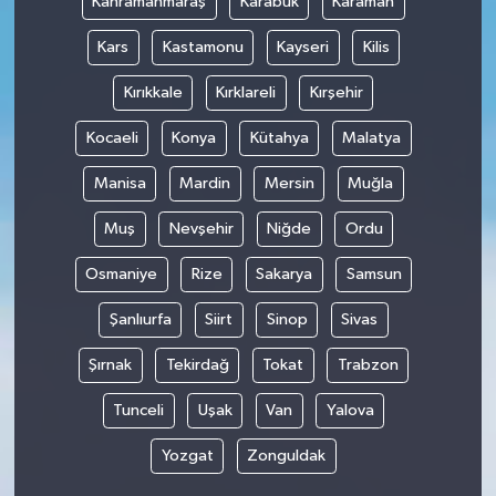
Kahramanmaraş
Karabük
Karaman
Kars
Kastamonu
Kayseri
Kilis
Kırıkkale
Kırklareli
Kırşehir
Kocaeli
Konya
Kütahya
Malatya
Manisa
Mardin
Mersin
Muğla
Muş
Nevşehir
Niğde
Ordu
Osmaniye
Rize
Sakarya
Samsun
Şanlıurfa
Siirt
Sinop
Sivas
Şırnak
Tekirdağ
Tokat
Trabzon
Tunceli
Uşak
Van
Yalova
Yozgat
Zonguldak