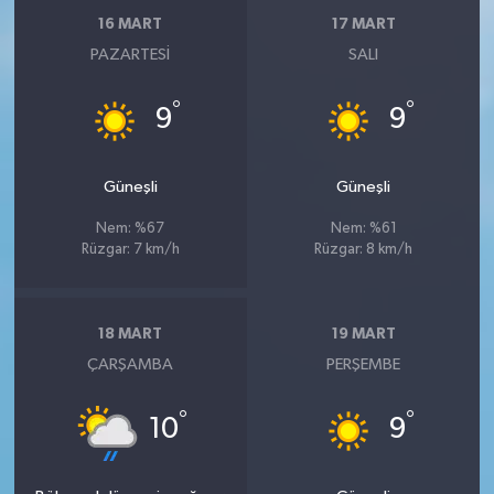
16 MART
17 MART
PAZARTESI
SALI
°
°
9
9
Güneşli
Güneşli
Nem: %67
Nem: %61
Rüzgar: 7 km/h
Rüzgar: 8 km/h
18 MART
19 MART
ÇARŞAMBA
PERŞEMBE
°
°
10
9