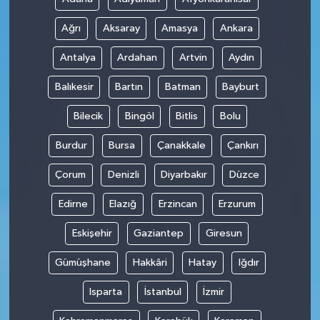
Ağrı
Aksaray
Amasya
Ankara
Antalya
Ardahan
Artvin
Aydın
Balıkesir
Bartın
Batman
Bayburt
Bilecik
Bingöl
Bitlis
Bolu
Burdur
Bursa
Çanakkale
Çankırı
Çorum
Denizli
Diyarbakır
Düzce
Edirne
Elazığ
Erzincan
Erzurum
Eskişehir
Gaziantep
Giresun
Gümüşhane
Hakkâri
Hatay
Iğdır
Isparta
İstanbul
İzmir