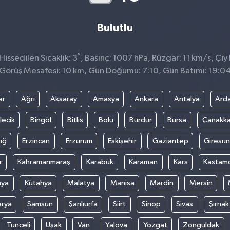
Bulutlu
°
issedilen Sıcaklık: 3
, Basınç: 1007 hPa, Rüzgar: 11 km/s, Çiy 
Görüş Mesafesi: 10 km, Gün Doğumu: 7:10, Gün Batımı: 19:0
ar
Ağrı
Aksaray
Amasya
Ankara
Antalya
Ard
lecik
Bingöl
Bitlis
Bolu
Burdur
Bursa
Çanakka
ığ
Erzincan
Erzurum
Eskişehir
Gaziantep
Giresun
r
Kahramanmaraş
Karabük
Karaman
Kars
Kastam
nya
Kütahya
Malatya
Manisa
Mardin
Mersin
arya
Samsun
Şanlıurfa
Siirt
Sinop
Sivas
Şırnak
Tunceli
Uşak
Van
Yalova
Yozgat
Zonguldak