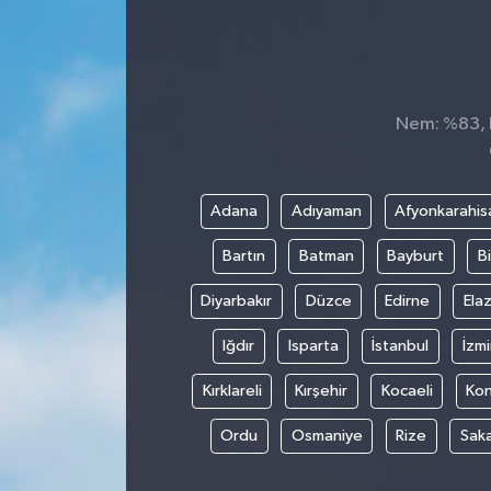
Nem: %83, H
Adana
Adıyaman
Afyonkarahis
Bartın
Batman
Bayburt
Bi
Diyarbakır
Düzce
Edirne
Elaz
Iğdır
Isparta
İstanbul
İzmi
Kırklareli
Kırşehir
Kocaeli
Ko
Ordu
Osmaniye
Rize
Sak