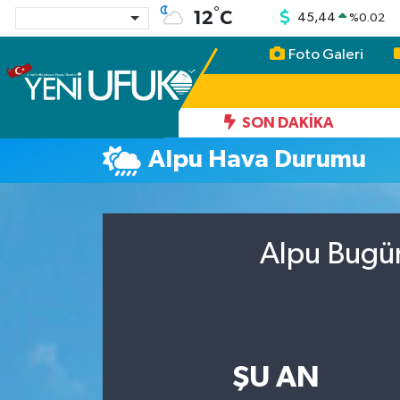
°
12
C
45,44
%
0.02
Foto Galeri
Nöbetçi Eczaneler
Hava Durumu
SON DAKIKA
Alpu Hava Durumu
Namaz Vakitleri
Trafik Durumu
Alpu Bugün
Süper Lig Puan Durumu ve Fikstür
Tüm Manşetler
Son Dakika Haberleri
ŞU AN
Haber Arşivi