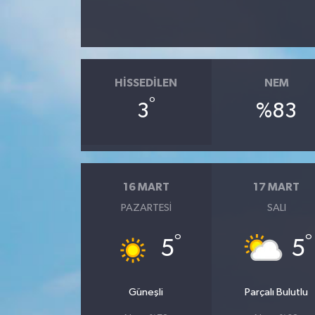
HISSEDILEN
NEM
°
3
%83
16 MART
17 MART
PAZARTESI
SALI
°
°
5
5
Güneşli
Parçalı Bulutlu