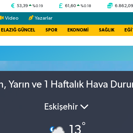
53,39
61,60
6.862,0
%
0.19
%
0.18
Video
Yazarlar
ELAZIĞ GÜNCEL
SPOR
EKONOMİ
SAĞLIK
EĞİ
, Yarın ve 1 Haftalık Hava Dur
Eskişehir
°
13