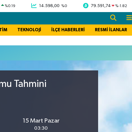
9
14.598,00
79.591,74
%
0.19
%
0
%
-1.82
TİM
TEKNOLOJİ
İLÇE HABERLERİ
RESMİ İLANLAR
umu Tahmini
15 Mart Pazar
03:30