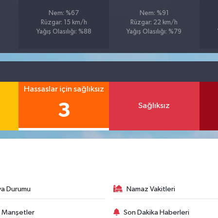
Nem: %67
Nem: %91
Rüzgar: 15 km/h
Rüzgar: 22 km/h
Yağış Olasılığı: %88
Yağış Olasılığı: %79
Hassaslar için sağlıksız
3
Sağlıksız
va Durumu
Namaz Vakitleri
 Manşetler
Son Dakika Haberleri