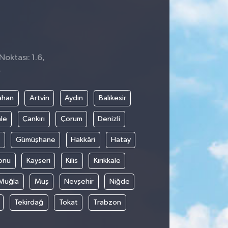
Noktası: 1.6,
4
ahan
Artvin
Aydın
Balıkesir
le
Çankırı
Çorum
Denizli
Gümüşhane
Hakkâri
Hatay
onu
Kayseri
Kilis
Kırıkkale
Muğla
Muş
Nevşehir
Niğde
Tekirdağ
Tokat
Trabzon