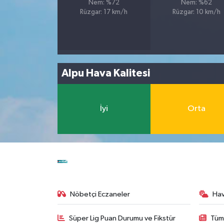
Nem: %72
Nem: %62
Rüzgar: 17 km/h
Rüzgar: 10 km/h
Alpu Hava Kalitesi
İyi
Orta
Nöbetçi Eczaneler
Ha
Süper Lig Puan Durumu ve Fikstür
Tüm