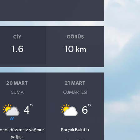
ÇIY
GÖRÜŞ
1.6
10
km
20 MART
21 MART
CUMA
CUMARTESI
°
°
4
6
esel düzensiz yağmur
Parçalı Bulutlu
yağışlı