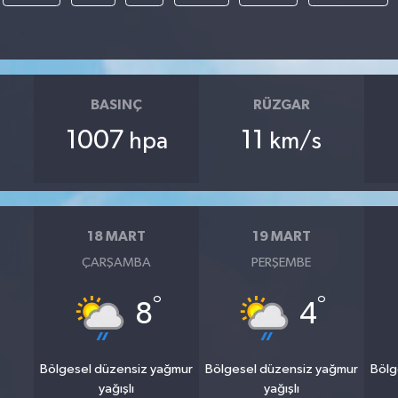
BASINÇ
RÜZGAR
1007
11
hpa
km/s
18 MART
19 MART
ÇARŞAMBA
PERŞEMBE
°
°
8
4
Bölgesel düzensiz yağmur
Bölgesel düzensiz yağmur
Bölg
yağışlı
yağışlı