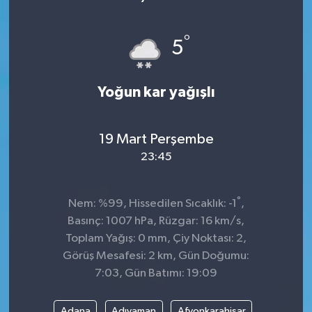
°
5
Yoğun kar yağışlı
19 Mart Perşembe
23:45
°
Nem: %99, Hissedilen Sıcaklık: -1
,
Basınç: 1007 hPa, Rüzgar: 16 km/s,
Toplam Yağış: 0 mm, Çiy Noktası: 2,
Görüş Mesafesi: 2 km, Gün Doğumu:
7:03, Gün Batımı: 19:09
Adana
Adıyaman
Afyonkarahisar