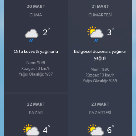
20 MART
21 MART
CUMA
CUMARTESI
°
°
2
3
Orta kuvvetli yağmurlu
Bölgesel düzensiz yağmur
yağışlı
Nem: %99
Rüzgar: 13 km/h
Nem: %96
Yağış Olasılığı: %97
Rüzgar: 13 km/h
Yağış Olasılığı: %89
22 MART
23 MART
PAZAR
PAZARTESI
°
°
4
6