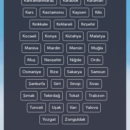
Kahramanmaraş
Karabük
Karaman
Kars
Kastamonu
Kayseri
Kilis
Kırıkkale
Kırklareli
Kırşehir
Kocaeli
Konya
Kütahya
Malatya
Manisa
Mardin
Mersin
Muğla
Muş
Nevşehir
Niğde
Ordu
Osmaniye
Rize
Sakarya
Samsun
Şanlıurfa
Siirt
Sinop
Sivas
Şırnak
Tekirdağ
Tokat
Trabzon
Tunceli
Uşak
Van
Yalova
Yozgat
Zonguldak