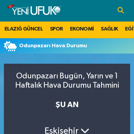
Nöbetçi Eczaneler
ELAZIĞ GÜNCEL
SPOR
EKONOMİ
SAĞLIK
EĞİ
Hava Durumu
Odunpazarı Hava Durumu
Namaz Vakitleri
Trafik Durumu
Odunpazarı Bugün, Yarın ve 1
Süper Lig Puan Durumu ve Fikstür
Haftalık Hava Durumu Tahmini
Tüm Manşetler
ŞU AN
Son Dakika Haberleri
Eskişehir
Haber Arşivi