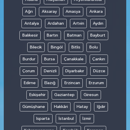
Ağrı
Aksaray
Amasya
Ankara
Antalya
Ardahan
Artvin
Aydın
Balıkesir
Bartın
Batman
Bayburt
Bilecik
Bingöl
Bitlis
Bolu
Burdur
Bursa
Çanakkale
Çankırı
Çorum
Denizli
Diyarbakır
Düzce
Edirne
Elazığ
Erzincan
Erzurum
Eskişehir
Gaziantep
Giresun
Gümüşhane
Hakkâri
Hatay
Iğdır
Isparta
İstanbul
İzmir