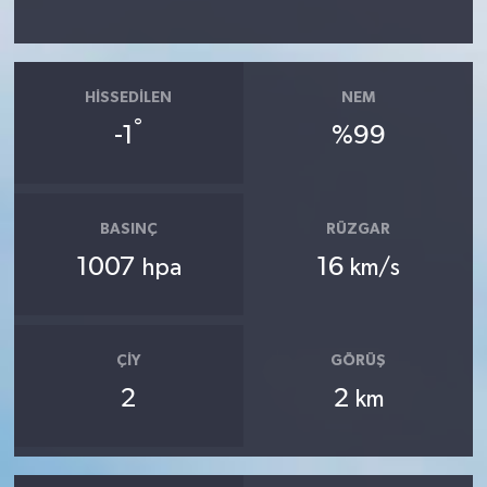
HISSEDILEN
NEM
°
-1
%99
BASINÇ
RÜZGAR
1007
16
hpa
km/s
ÇIY
GÖRÜŞ
2
2
km