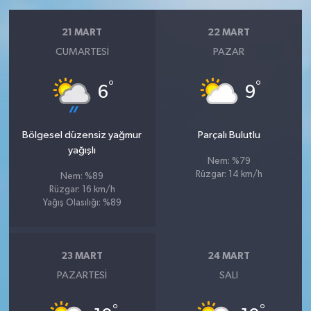
21 MART
22 MART
CUMARTESI
PAZAR
°
°
6
9
Bölgesel düzensiz yağmur
Parçalı Bulutlu
yağışlı
Nem: %79
Rüzgar: 14 km/h
Nem: %89
Rüzgar: 16 km/h
Yağış Olasılığı: %89
23 MART
24 MART
PAZARTESI
SALI
°
°