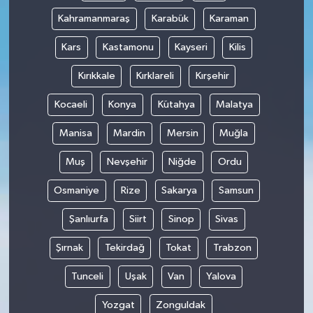
Kahramanmaraş
Karabük
Karaman
Kars
Kastamonu
Kayseri
Kilis
Kırıkkale
Kırklareli
Kırşehir
Kocaeli
Konya
Kütahya
Malatya
Manisa
Mardin
Mersin
Muğla
Muş
Nevşehir
Niğde
Ordu
Osmaniye
Rize
Sakarya
Samsun
Şanlıurfa
Siirt
Sinop
Sivas
Şırnak
Tekirdağ
Tokat
Trabzon
Tunceli
Uşak
Van
Yalova
Yozgat
Zonguldak