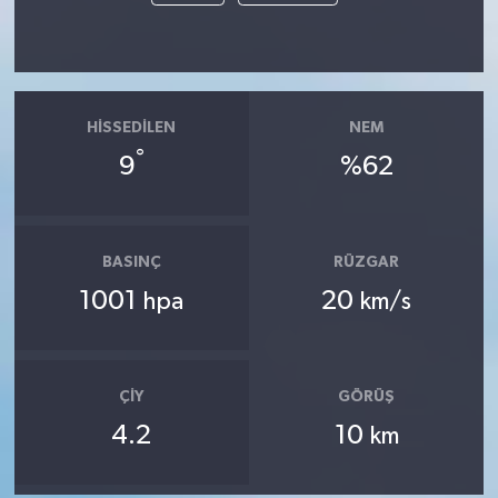
HISSEDILEN
NEM
°
9
%62
BASINÇ
RÜZGAR
1001
20
hpa
km/s
ÇIY
GÖRÜŞ
4.2
10
km