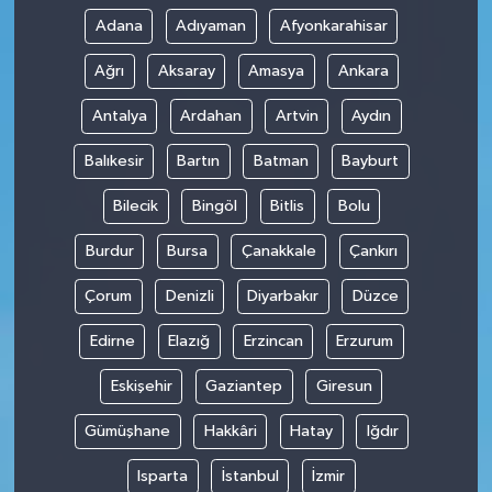
Adana
Adıyaman
Afyonkarahisar
Ağrı
Aksaray
Amasya
Ankara
Antalya
Ardahan
Artvin
Aydın
Balıkesir
Bartın
Batman
Bayburt
Bilecik
Bingöl
Bitlis
Bolu
Burdur
Bursa
Çanakkale
Çankırı
Çorum
Denizli
Diyarbakır
Düzce
Edirne
Elazığ
Erzincan
Erzurum
Eskişehir
Gaziantep
Giresun
Gümüşhane
Hakkâri
Hatay
Iğdır
Isparta
İstanbul
İzmir