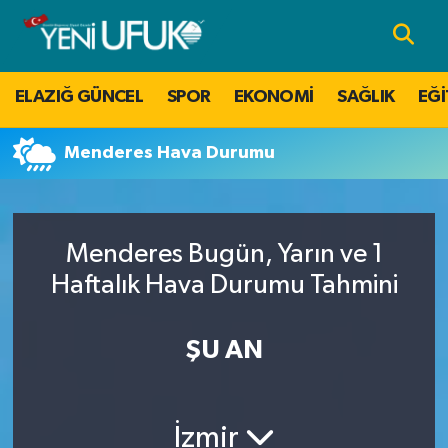
Nöbetçi Eczaneler
ELAZIĞ GÜNCEL
SPOR
EKONOMİ
SAĞLIK
EĞİ
Hava Durumu
Menderes Hava Durumu
Namaz Vakitleri
Trafik Durumu
Menderes Bugün, Yarın ve 1
Süper Lig Puan Durumu ve Fikstür
Haftalık Hava Durumu Tahmini
Tüm Manşetler
ŞU AN
Son Dakika Haberleri
İzmir
Haber Arşivi