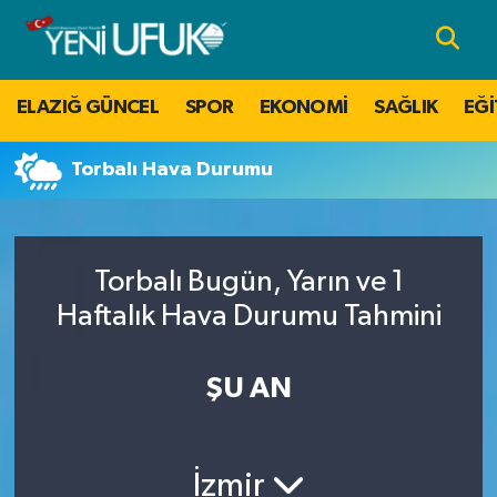
Nöbetçi Eczaneler
ELAZIĞ GÜNCEL
SPOR
EKONOMİ
SAĞLIK
EĞİ
Hava Durumu
Torbalı Hava Durumu
Namaz Vakitleri
Trafik Durumu
Torbalı Bugün, Yarın ve 1
Süper Lig Puan Durumu ve Fikstür
Haftalık Hava Durumu Tahmini
Tüm Manşetler
ŞU AN
Son Dakika Haberleri
İzmir
Haber Arşivi