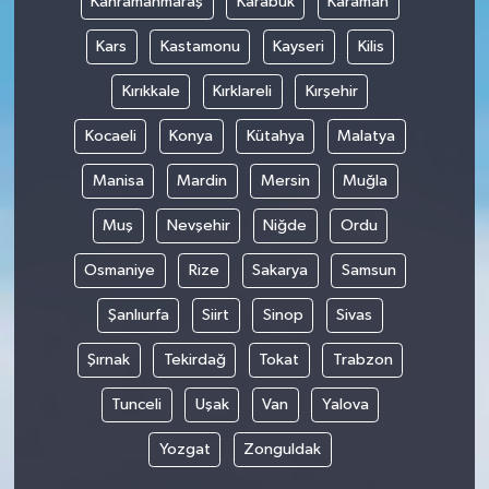
Kahramanmaraş
Karabük
Karaman
Kars
Kastamonu
Kayseri
Kilis
Kırıkkale
Kırklareli
Kırşehir
Kocaeli
Konya
Kütahya
Malatya
Manisa
Mardin
Mersin
Muğla
Muş
Nevşehir
Niğde
Ordu
Osmaniye
Rize
Sakarya
Samsun
Şanlıurfa
Siirt
Sinop
Sivas
Şırnak
Tekirdağ
Tokat
Trabzon
Tunceli
Uşak
Van
Yalova
Yozgat
Zonguldak