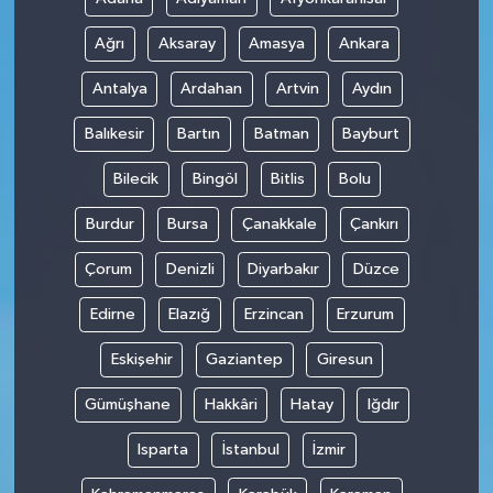
Ağrı
Aksaray
Amasya
Ankara
Antalya
Ardahan
Artvin
Aydın
Balıkesir
Bartın
Batman
Bayburt
Bilecik
Bingöl
Bitlis
Bolu
Burdur
Bursa
Çanakkale
Çankırı
Çorum
Denizli
Diyarbakır
Düzce
Edirne
Elazığ
Erzincan
Erzurum
Eskişehir
Gaziantep
Giresun
Gümüşhane
Hakkâri
Hatay
Iğdır
Isparta
İstanbul
İzmir