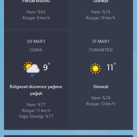
Parçalı Bulutlu
Güneşli
Nem: %65
Nem: %75
Rüzgar: 8 km/h
Rüzgar: 16 km/h
20 MART
21 MART
CUMA
CUMARTESI
°
°
9
11
Bölgesel düzensiz yağmur
Güneşli
yağışlı
Nem: %74
Rüzgar: 13 km/h
Nem: %77
Rüzgar: 11 km/h
Yağış Olasılığı: %77