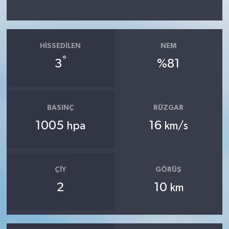
HISSEDILEN
NEM
°
3
%81
BASINÇ
RÜZGAR
1005
16
hpa
km/s
ÇIY
GÖRÜŞ
2
10
km