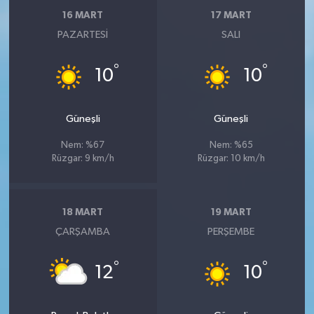
16 MART
17 MART
PAZARTESI
SALI
°
°
10
10
Güneşli
Güneşli
Nem: %67
Nem: %65
Rüzgar: 9 km/h
Rüzgar: 10 km/h
18 MART
19 MART
ÇARŞAMBA
PERŞEMBE
°
°
12
10