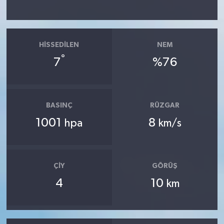
HISSEDILEN
NEM
°
7
%76
BASINÇ
RÜZGAR
1001
8
hpa
km/s
ÇIY
GÖRÜŞ
4
10
km