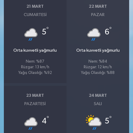
21 MART
22 MART
CUMARTESI
PAZAR
°
°
5
6
Orta kuvvetli yağmurlu
Orta kuvvetli yağmurlu
Nem: %87
Nem: %84
Rüzgar: 13 km/h
Rüzgar: 12 km/h
Yağış Olasılığı: %92
Yağış Olasılığı: %88
23 MART
24 MART
PAZARTESI
SALI
°
°
4
5