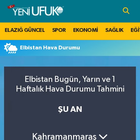
Nöbetçi Eczaneler
ELAZIĞ GÜNCEL
SPOR
EKONOMİ
SAĞLIK
EĞİ
Hava Durumu
Elbistan Hava Durumu
Namaz Vakitleri
Trafik Durumu
Elbistan Bugün, Yarın ve 1
Süper Lig Puan Durumu ve Fikstür
Haftalık Hava Durumu Tahmini
Tüm Manşetler
ŞU AN
Son Dakika Haberleri
Kahramanmaraş
Haber Arşivi