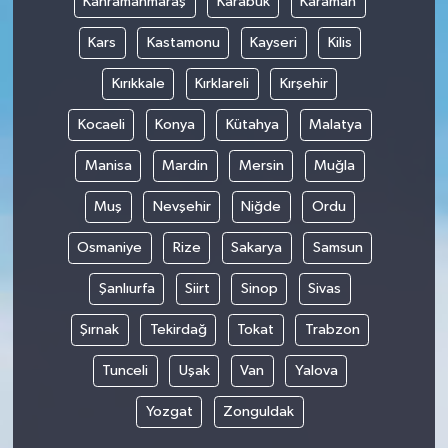
Kahramanmaraş
Karabük
Karaman
Kars
Kastamonu
Kayseri
Kilis
Kırıkkale
Kırklareli
Kırşehir
Kocaeli
Konya
Kütahya
Malatya
Manisa
Mardin
Mersin
Muğla
Muş
Nevşehir
Niğde
Ordu
Osmaniye
Rize
Sakarya
Samsun
Şanlıurfa
Siirt
Sinop
Sivas
Şırnak
Tekirdağ
Tokat
Trabzon
Tunceli
Uşak
Van
Yalova
Yozgat
Zonguldak