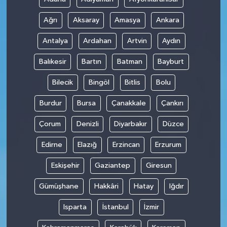
Ağrı
Aksaray
Amasya
Ankara
Antalya
Ardahan
Artvin
Aydın
Balıkesir
Bartın
Batman
Bayburt
Bilecik
Bingöl
Bitlis
Bolu
Burdur
Bursa
Çanakkale
Çankırı
Çorum
Denizli
Diyarbakır
Düzce
Edirne
Elazığ
Erzincan
Erzurum
Eskişehir
Gaziantep
Giresun
Gümüşhane
Hakkâri
Hatay
Iğdır
Isparta
İstanbul
İzmir