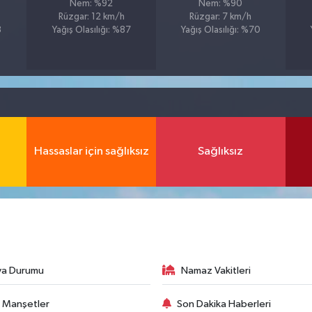
Nem: %92
Nem: %90
Rüzgar: 12 km/h
Rüzgar: 7 km/h
8
Yağış Olasılığı: %87
Yağış Olasılığı: %70
Hassaslar için sağlıksız
Sağlıksız
va Durumu
Namaz Vakitleri
 Manşetler
Son Dakika Haberleri