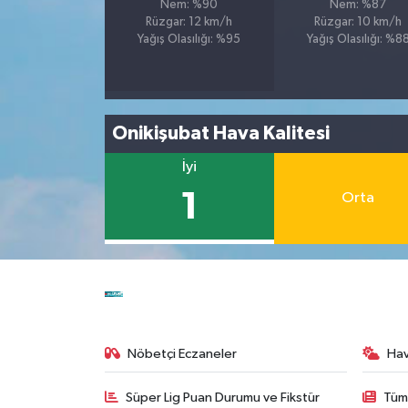
Nem: %90
Nem: %87
Rüzgar: 12 km/h
Rüzgar: 10 km/h
Yağış Olasılığı: %95
Yağış Olasılığı: %8
Onikişubat Hava Kalitesi
İyi
1
Orta
Nöbetçi Eczaneler
Ha
Süper Lig Puan Durumu ve Fikstür
Tüm