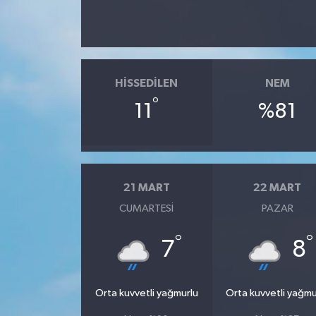
HISSEDILEN
NEM
°
11
%81
21 MART
22 MART
CUMARTESI
PAZAR
°
°
7
8
Orta kuvvetli yağmurlu
Orta kuvvetli yağmu