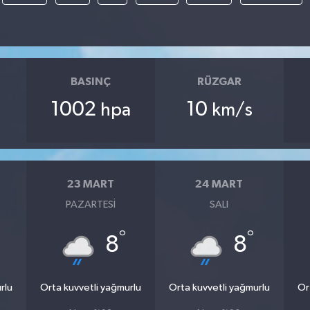
BASINÇ
RÜZGAR
1002
10
hpa
km/s
23 MART
24 MART
PAZARTESI
SALI
°
°
8
8
rlu
Orta kuvvetli yağmurlu
Orta kuvvetli yağmurlu
Or