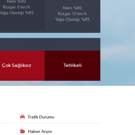
Nem: %90
Rüzgar: 6 km/h
Nem: %80
Yağış Olasılığı: %85
Rüzgar: 10 km/h
Yağış Olasılığı: %89
Çok Sağlıksız
Tehlikeli
Trafik Durumu
Haber Arşivi