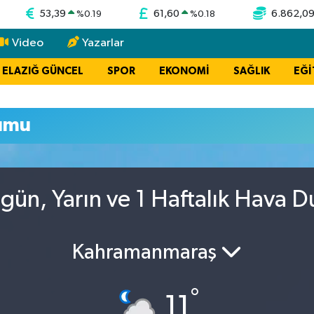
53,39
61,60
6.862,0
%
0.19
%
0.18
Video
Yazarlar
ELAZIĞ GÜNCEL
SPOR
EKONOMİ
SAĞLIK
EĞİ
umu
gün, Yarın ve 1 Haftalık Hava 
Kahramanmaraş
°
11