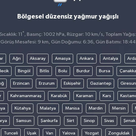
Bölgesel düzensiz yağmur yağışlı
°
ıcaklık: 11
, Basınç: 1002 hPa, Rüzgar: 10 km/s, Toplam Yağış:
Görüş Mesafesi: 9 km, Gün Doğumu: 6:36, Gün Batımı: 18:44
ar
Ağrı
Aksaray
Amasya
Ankara
Antalya
Ard
lecik
Bingöl
Bitlis
Bolu
Burdur
Bursa
Çanakka
ığ
Erzincan
Erzurum
Eskişehir
Gaziantep
Giresun
r
Kahramanmaraş
Karabük
Karaman
Kars
Kastam
nya
Kütahya
Malatya
Manisa
Mardin
Mersin
arya
Samsun
Şanlıurfa
Siirt
Sinop
Sivas
Şırnak
Tunceli
Uşak
Van
Yalova
Yozgat
Zonguldak