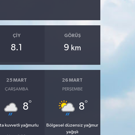
ÇIY
GÖRÜŞ
8.1
9
km
25 MART
26 MART
ÇARŞAMBA
PERŞEMBE
°
°
8
8
ta kuvvetli yağmurlu
Bölgesel düzensiz yağmur
yağışlı