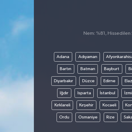
Nem: %81, Hissedilen S
Adana
Adıyaman
Afyonkarahis
Bartın
Batman
Bayburt
Bi
Diyarbakır
Düzce
Edirne
Elaz
Iğdır
Isparta
İstanbul
İzmi
Kırklareli
Kırşehir
Kocaeli
Ko
Ordu
Osmaniye
Rize
Sak