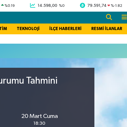
9
14.598,00
79.591,74
%
0.19
%
0
%
-1.82
TİM
TEKNOLOJİ
İLÇE HABERLERİ
RESMİ İLANLAR
Durumu Tahmini
20 Mart Cuma
18:30