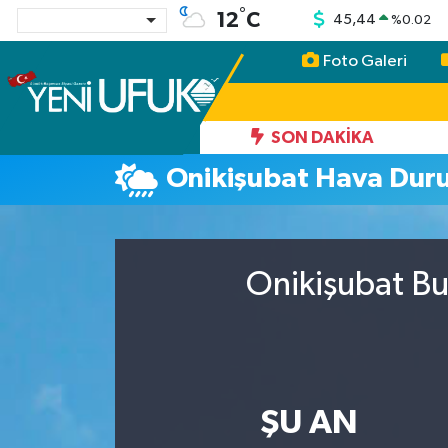
°
12
C
45,44
%
0.02
Foto Galeri
Nöbetçi Eczaneler
Hava Durumu
SON DAKIKA
Onikişubat Hava Dur
Namaz Vakitleri
Trafik Durumu
Onikişubat Bu
Süper Lig Puan Durumu ve Fikstür
Tüm Manşetler
Son Dakika Haberleri
ŞU AN
Haber Arşivi