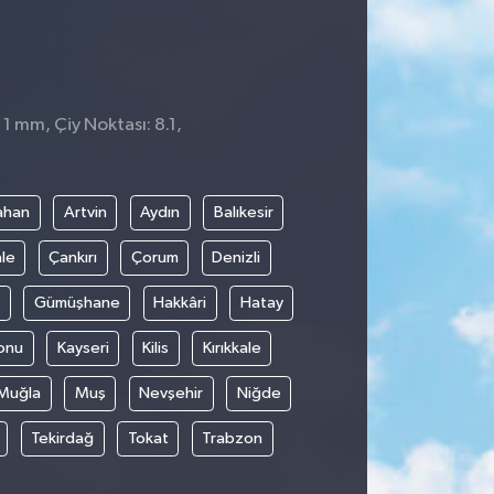
 1 mm, Çiy Noktası: 8.1,
ahan
Artvin
Aydın
Balıkesir
le
Çankırı
Çorum
Denizli
Gümüşhane
Hakkâri
Hatay
onu
Kayseri
Kilis
Kırıkkale
Muğla
Muş
Nevşehir
Niğde
Tekirdağ
Tokat
Trabzon