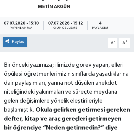
METIN AKGÜN
07.07.2026 - 15:10
07.07.2026 - 15:12
4
YAYINLANMA
GÜNCELLEME
PAYLAŞIM
Paylaş
-
+
A
A
Bir önceki yazımıza; ilimizde görev yapan, elleri
öpülesi öğretmenlerimizin sınıflarda yaşadıklarına
dair paylaşımları, yarına not düşülen anekdot
niteliğindeki yakınmaları ve süreçte meydana
gelen değişimlere yönelik eleştirileriyle
başlamıştık.
Okula gelirken getirmesi gereken
defter, kitap ve araç gereçleri getirmeyen
bir öğrenciye “Neden getirmedin?” diye