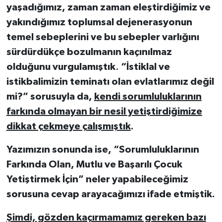
yaşadığımız, zaman zaman eleştirdiğimiz ve
yakındığımız toplumsal dejenerasyonun
temel sebeplerini ve bu sebepler varlığını
sürdürdükçe bozulmanın kaçınılmaz
olduğunu vurgulamıştık
.
“İstiklal ve
istikbalimizin teminatı olan evlatlarımız değil
mi?” sorusuyla da,
kendi sorumluluklarının
farkında olmayan bir nesil yetiştirdiğimize
dikkat çekmeye çalışmıştık
.
Yazımızın sonunda ise, “Sorumluluklarının
Farkında Olan, Mutlu ve Başarılı Çocuk
Yetiştirmek İçin” neler yapabileceğimiz
sorusuna cevap arayacağımızı ifade etmiştik.
Şimdi, gözden kaçırmamamız gereken bazı