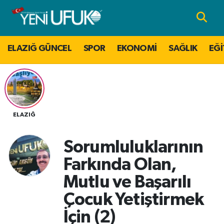
Nöbetçi Eczaneler
ELAZIĞ GÜNCEL
SPOR
EKONOMİ
SAĞLIK
EĞİ
Hava Durumu
Namaz Vakitleri
Trafik Durumu
ELAZIĞ
Süper Lig Puan Durumu ve Fikstür
Sorumluluklarının
Farkında Olan,
Tüm Manşetler
Mutlu ve Başarılı
Son Dakika Haberleri
Çocuk Yetiştirmek
İçin (2)
Haber Arşivi