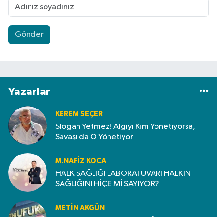
Gönder
Yazarlar
KEREM SEÇER
Slogan Yetmez! Algıyı Kim Yönetiyorsa,
Savaşı da O Yönetiyor
M.NAFIZ KOCA
HALK SAĞLIĞI LABORATUVARI HALKIN
SAĞLIĞINI HİÇE Mİ SAYIYOR?
METIN AKGÜN