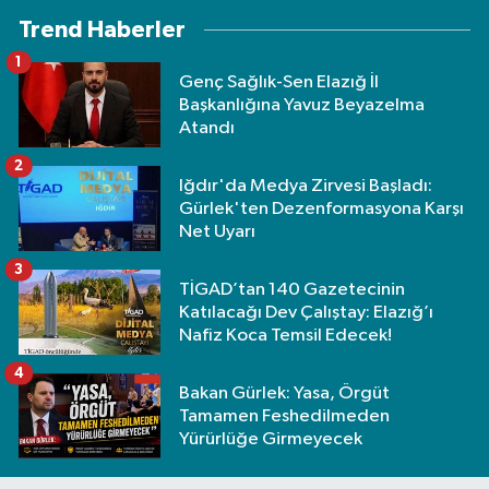
Trend Haberler
1
Genç Sağlık-Sen Elazığ İl
Başkanlığına Yavuz Beyazelma
Atandı
2
Iğdır'da Medya Zirvesi Başladı:
Gürlek'ten Dezenformasyona Karşı
Net Uyarı
3
TİGAD’tan 140 Gazetecinin
Katılacağı Dev Çalıştay: Elazığ’ı
Nafiz Koca Temsil Edecek!
4
Bakan Gürlek: Yasa, Örgüt
Tamamen Feshedilmeden
Yürürlüğe Girmeyecek