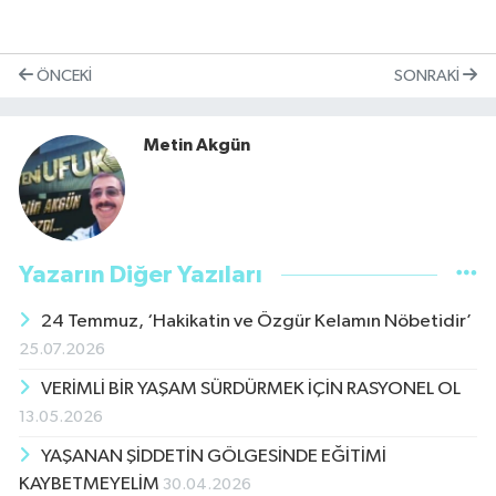
ÖNCEKI
SONRAKI
Metin Akgün
Yazarın Diğer Yazıları
24 Temmuz, ‘Hakikatin ve Özgür Kelamın Nöbetidir’
25.07.2026
VERİMLİ BİR YAŞAM SÜRDÜRMEK İÇİN RASYONEL OL
13.05.2026
YAŞANAN ŞİDDETİN GÖLGESİNDE EĞİTİMİ
KAYBETMEYELİM
30.04.2026