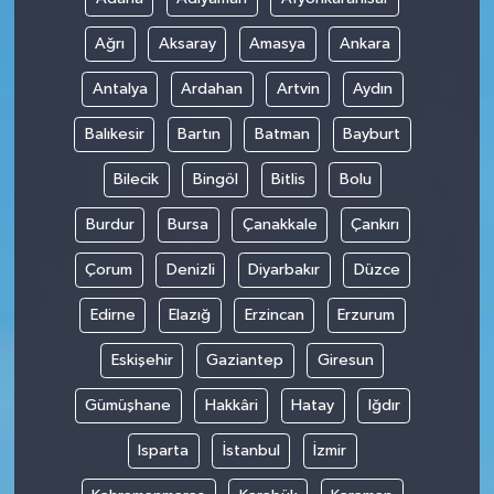
Ağrı
Aksaray
Amasya
Ankara
Antalya
Ardahan
Artvin
Aydın
Balıkesir
Bartın
Batman
Bayburt
Bilecik
Bingöl
Bitlis
Bolu
Burdur
Bursa
Çanakkale
Çankırı
Çorum
Denizli
Diyarbakır
Düzce
Edirne
Elazığ
Erzincan
Erzurum
Eskişehir
Gaziantep
Giresun
Gümüşhane
Hakkâri
Hatay
Iğdır
Isparta
İstanbul
İzmir