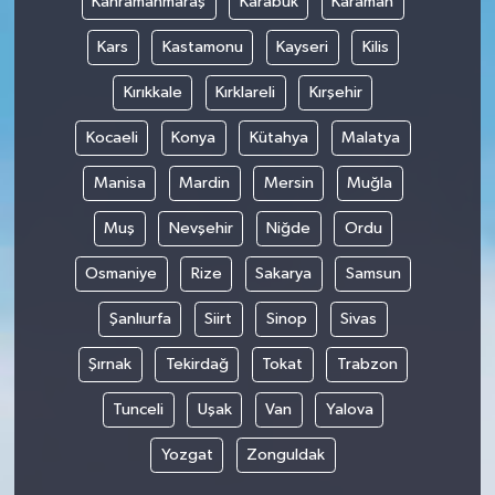
Kahramanmaraş
Karabük
Karaman
Kars
Kastamonu
Kayseri
Kilis
Kırıkkale
Kırklareli
Kırşehir
Kocaeli
Konya
Kütahya
Malatya
Manisa
Mardin
Mersin
Muğla
Muş
Nevşehir
Niğde
Ordu
Osmaniye
Rize
Sakarya
Samsun
Şanlıurfa
Siirt
Sinop
Sivas
Şırnak
Tekirdağ
Tokat
Trabzon
Tunceli
Uşak
Van
Yalova
Yozgat
Zonguldak