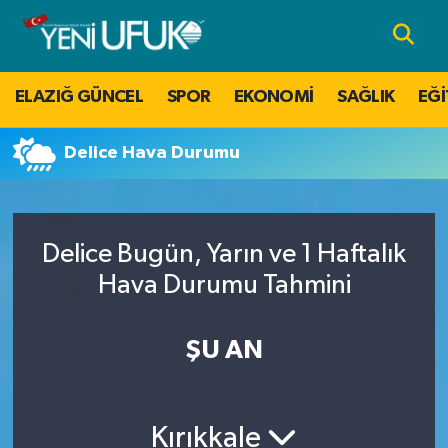
Nöbetçi Eczaneler
ELAZIĞ GÜNCEL
SPOR
EKONOMİ
SAĞLIK
EĞİ
Hava Durumu
Delice Hava Durumu
Namaz Vakitleri
Trafik Durumu
Delice Bugün, Yarın ve 1 Haftalık
Süper Lig Puan Durumu ve Fikstür
Hava Durumu Tahmini
Tüm Manşetler
ŞU AN
Son Dakika Haberleri
Kırıkkale
Haber Arşivi