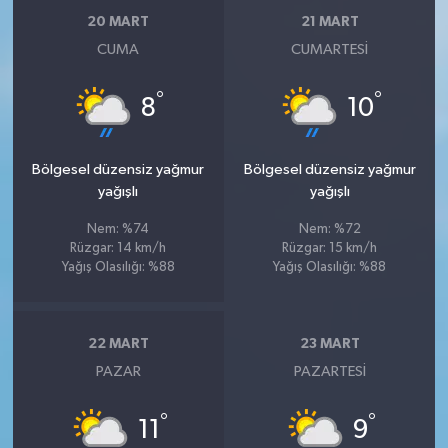
20 MART
21 MART
CUMA
CUMARTESI
°
°
8
10
Bölgesel düzensiz yağmur
Bölgesel düzensiz yağmur
yağışlı
yağışlı
Nem: %74
Nem: %72
Rüzgar: 14 km/h
Rüzgar: 15 km/h
Yağış Olasılığı: %88
Yağış Olasılığı: %88
22 MART
23 MART
PAZAR
PAZARTESI
°
°
11
9