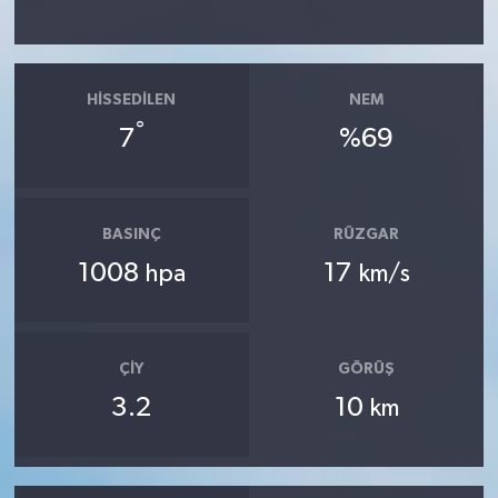
HISSEDILEN
NEM
°
7
%69
BASINÇ
RÜZGAR
1008
17
hpa
km/s
ÇIY
GÖRÜŞ
3.2
10
km