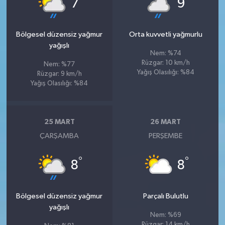
7
9
Bölgesel düzensiz yağmur
Orta kuvvetli yağmurlu
yağışlı
Nem: %74
Rüzgar: 10 km/h
Nem: %77
Yağış Olasılığı: %84
Rüzgar: 9 km/h
Yağış Olasılığı: %84
25 MART
26 MART
ÇARŞAMBA
PERŞEMBE
°
°
8
8
Bölgesel düzensiz yağmur
Parçalı Bulutlu
yağışlı
Nem: %69
Rüzgar: 14 km/h