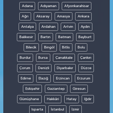
Adana
Adıyaman
Afyonkarahisar
Ağrı
Aksaray
Amasya
Ankara
Antalya
Ardahan
Artvin
Aydın
Balıkesir
Bartın
Batman
Bayburt
Bilecik
Bingöl
Bitlis
Bolu
Burdur
Bursa
Çanakkale
Çankırı
Çorum
Denizli
Diyarbakır
Düzce
Edirne
Elazığ
Erzincan
Erzurum
Eskişehir
Gaziantep
Giresun
Gümüşhane
Hakkâri
Hatay
Iğdır
Isparta
İstanbul
İzmir