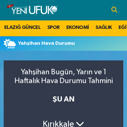
Nöbetçi Eczaneler
ELAZIĞ GÜNCEL
SPOR
EKONOMİ
SAĞLIK
EĞİ
Hava Durumu
Yahşihan Hava Durumu
Namaz Vakitleri
Trafik Durumu
Yahşihan Bugün, Yarın ve 1
Süper Lig Puan Durumu ve Fikstür
Haftalık Hava Durumu Tahmini
Tüm Manşetler
ŞU AN
Son Dakika Haberleri
Kırıkkale
Haber Arşivi