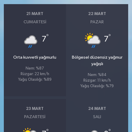
21 MART
22 MART
CUMARTESI
PAZAR
°
°
7
7
Orta kuvvetli yağmurlu
Bölgesel düzensiz yağmur
yağışlı
Nem: %87
Rüzgar: 22 km/h
Nem: %84
Yağış Olasılığı: %89
Rüzgar: 11 km/h
Yağış Olasılığı: %79
23 MART
24 MART
PAZARTESI
SALI
°
°