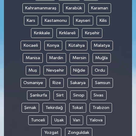
Kahramanmaraş
Karabük
Karaman
Kars
Kastamonu
Kayseri
Kilis
Kırıkkale
Kırklareli
Kırşehir
Kocaeli
Konya
Kütahya
Malatya
Manisa
Mardin
Mersin
Muğla
Muş
Nevşehir
Niğde
Ordu
Osmaniye
Rize
Sakarya
Samsun
Şanlıurfa
Siirt
Sinop
Sivas
Şırnak
Tekirdağ
Tokat
Trabzon
Tunceli
Uşak
Van
Yalova
Yozgat
Zonguldak