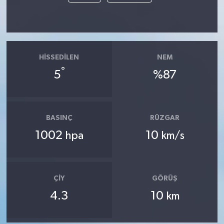
HISSEDILEN
NEM
°
5
%87
BASINÇ
RÜZGAR
1002
10
hpa
km/s
ÇIY
GÖRÜŞ
4.3
10
km