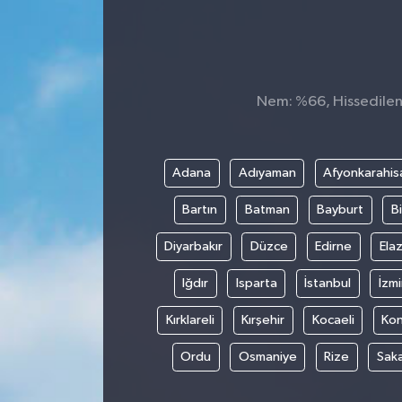
Nem: %66, Hissedilen 
Adana
Adıyaman
Afyonkarahis
Bartın
Batman
Bayburt
Bi
Diyarbakır
Düzce
Edirne
Elaz
Iğdır
Isparta
İstanbul
İzmi
Kırklareli
Kırşehir
Kocaeli
Ko
Ordu
Osmaniye
Rize
Sak