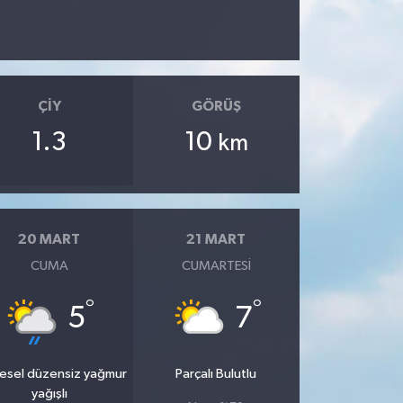
ÇIY
GÖRÜŞ
1.3
10
km
20 MART
21 MART
CUMA
CUMARTESI
°
°
5
7
esel düzensiz yağmur
Parçalı Bulutlu
yağışlı