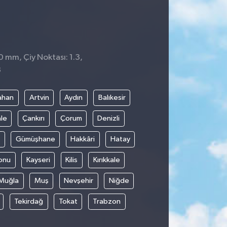
0 mm, Çiy Noktası: 1.3,
3
ahan
Artvin
Aydın
Balıkesir
le
Çankırı
Çorum
Denizli
Gümüşhane
Hakkâri
Hatay
onu
Kayseri
Kilis
Kırıkkale
Muğla
Muş
Nevşehir
Niğde
Tekirdağ
Tokat
Trabzon