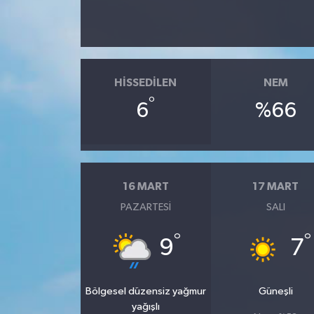
HISSEDILEN
NEM
°
6
%66
16 MART
17 MART
PAZARTESI
SALI
°
°
9
7
Bölgesel düzensiz yağmur
Güneşli
yağışlı