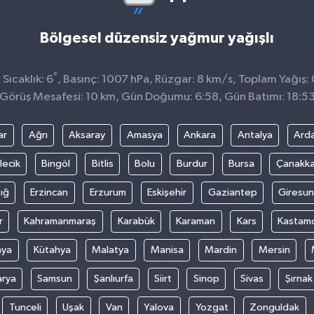
Bölgesel düzensiz yağmur yağışlı
°
Sıcaklık: 6
, Basınç: 1007 hPa, Rüzgar: 8 km/s, Toplam Yağış: 
Görüş Mesafesi: 10 km, Gün Doğumu: 6:58, Gün Batımı: 18:5
ar
Ağrı
Aksaray
Amasya
Ankara
Antalya
Ard
lecik
Bingöl
Bitlis
Bolu
Burdur
Bursa
Çanakka
ığ
Erzincan
Erzurum
Eskişehir
Gaziantep
Giresun
r
Kahramanmaraş
Karabük
Karaman
Kars
Kastam
nya
Kütahya
Malatya
Manisa
Mardin
Mersin
arya
Samsun
Şanlıurfa
Siirt
Sinop
Sivas
Şırnak
Tunceli
Uşak
Van
Yalova
Yozgat
Zonguldak