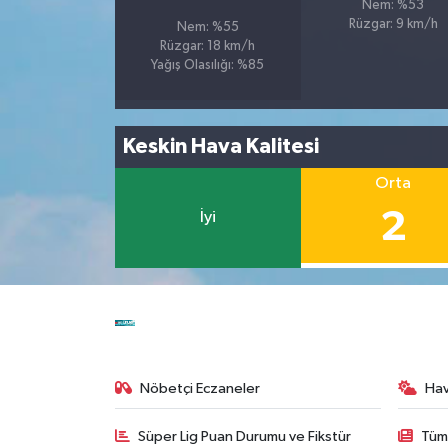
Nem: %53
Rüzgar: 9 km/h
Nem: %55
Rüzgar: 18 km/h
Yağış Olasılığı: %85
Keskin Hava Kalitesi
Orta
2
İyi
Nöbetçi Eczaneler
Ha
Süper Lig Puan Durumu ve Fikstür
Tüm