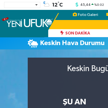
°
12
C
45,44
%
0.02
Foto Galeri
Nöbetçi Eczaneler
Hava Durumu
SON DAKIKA
Keskin Hava Durumu
Namaz Vakitleri
Trafik Durumu
Keskin Bugü
Süper Lig Puan Durumu ve Fikstür
Tüm Manşetler
Son Dakika Haberleri
ŞU AN
Haber Arşivi