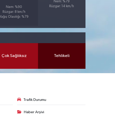
Nem: %79
Rüzgar: 14 km/h
Nem: %90
Rüzgar: 8 km/h
Yağış Olasılığı: %79
Çok Sağlıksız
Tehlikeli
Trafik Durumu
Haber Arşivi