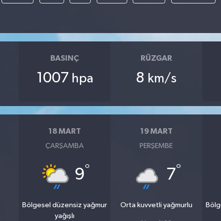
BASINÇ
RÜZGAR
1007
8
hpa
km/s
18 MART
19 MART
ÇARŞAMBA
PERŞEMBE
°
°
9
7
Bölgesel düzensiz yağmur
Orta kuvvetli yağmurlu
Bölg
yağışlı