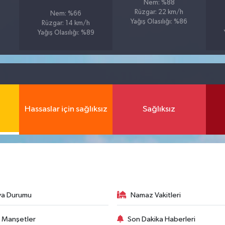
Nem: %88
Rüzgar: 22 km/h
Nem: %66
Yağış Olasılığı: %86
Rüzgar: 14 km/h
Yağış Olasılığı: %89
Hassaslar için sağlıksız
Sağlıksız
va Durumu
Namaz Vakitleri
 Manşetler
Son Dakika Haberleri