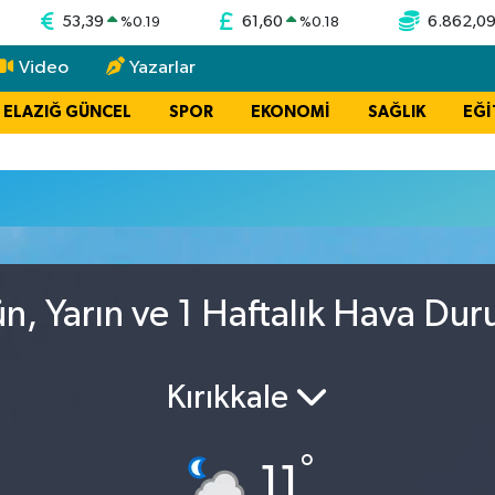
53,39
61,60
6.862,0
%
0.19
%
0.18
Video
Yazarlar
ELAZIĞ GÜNCEL
SPOR
EKONOMİ
SAĞLIK
EĞİ
n, Yarın ve 1 Haftalık Hava Du
Kırıkkale
°
11