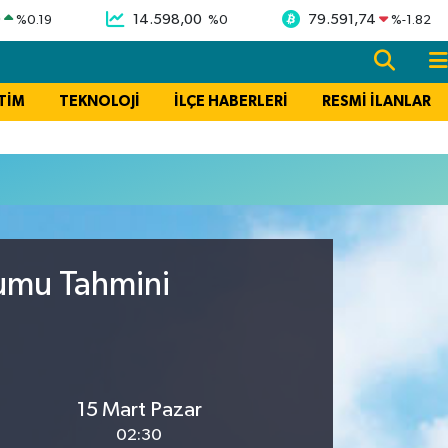
9
14.598,00
79.591,74
%
0.19
%
0
%
-1.82
TİM
TEKNOLOJİ
İLÇE HABERLERİ
RESMİ İLANLAR
rumu Tahmini
15 Mart Pazar
02:30