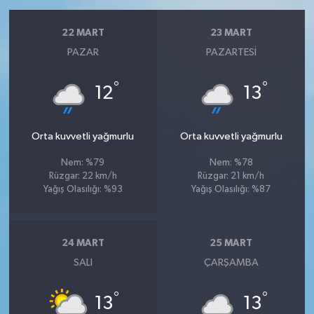
22 MART
23 MART
PAZAR
PAZARTESI
°
°
12
13
Orta kuvvetli yağmurlu
Orta kuvvetli yağmurlu
Nem: %79
Nem: %78
Rüzgar: 22 km/h
Rüzgar: 21 km/h
Yağış Olasılığı: %93
Yağış Olasılığı: %87
24 MART
25 MART
SALI
ÇARŞAMBA
°
°
13
13