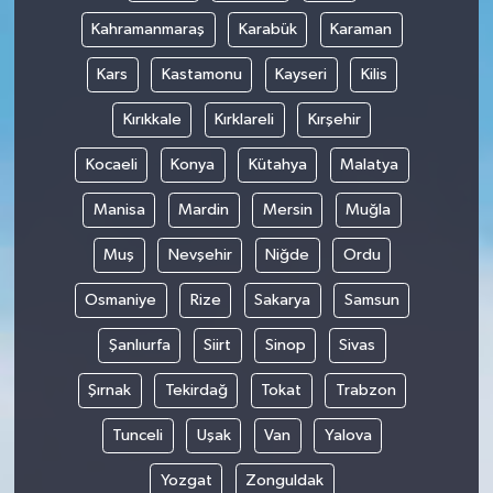
Kahramanmaraş
Karabük
Karaman
Kars
Kastamonu
Kayseri
Kilis
Kırıkkale
Kırklareli
Kırşehir
Kocaeli
Konya
Kütahya
Malatya
Manisa
Mardin
Mersin
Muğla
Muş
Nevşehir
Niğde
Ordu
Osmaniye
Rize
Sakarya
Samsun
Şanlıurfa
Siirt
Sinop
Sivas
Şırnak
Tekirdağ
Tokat
Trabzon
Tunceli
Uşak
Van
Yalova
Yozgat
Zonguldak