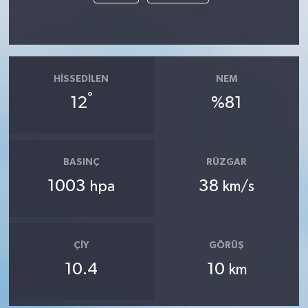
HISSEDILEN
NEM
°
12
%81
BASINÇ
RÜZGAR
1003
38
hpa
km/s
ÇIY
GÖRÜŞ
10.4
10
km