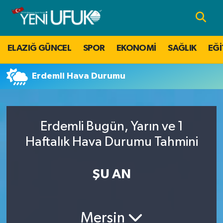
Nöbetçi Eczaneler
ELAZIĞ GÜNCEL
SPOR
EKONOMİ
SAĞLIK
EĞİ
Hava Durumu
Erdemli Hava Durumu
Namaz Vakitleri
Trafik Durumu
Erdemli Bugün, Yarın ve 1
Süper Lig Puan Durumu ve Fikstür
Haftalık Hava Durumu Tahmini
Tüm Manşetler
ŞU AN
Son Dakika Haberleri
Mersin
Haber Arşivi