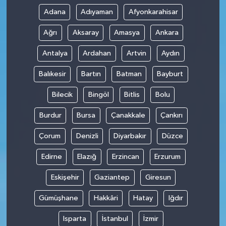
Adana
Adıyaman
Afyonkarahisar
Ağrı
Aksaray
Amasya
Ankara
Antalya
Ardahan
Artvin
Aydın
Balıkesir
Bartın
Batman
Bayburt
Bilecik
Bingöl
Bitlis
Bolu
Burdur
Bursa
Çanakkale
Çankırı
Çorum
Denizli
Diyarbakır
Düzce
Edirne
Elazığ
Erzincan
Erzurum
Eskişehir
Gaziantep
Giresun
Gümüşhane
Hakkâri
Hatay
Iğdır
Isparta
İstanbul
İzmir