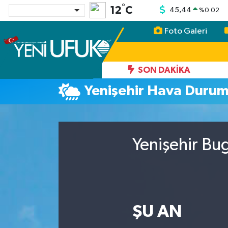
°
12
C
45,44
%
0.02
Foto Galeri
Nöbetçi Eczaneler
Hava Durumu
SON DAKIKA
Yenişehir Hava Duru
Namaz Vakitleri
Trafik Durumu
Yenişehir Bu
Süper Lig Puan Durumu ve Fikstür
Tüm Manşetler
Son Dakika Haberleri
ŞU AN
Haber Arşivi