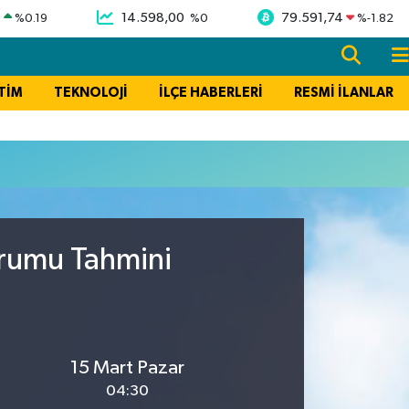
9
14.598,00
79.591,74
%
0.19
%
0
%
-1.82
TİM
TEKNOLOJİ
İLÇE HABERLERİ
RESMİ İLANLAR
urumu Tahmini
15 Mart Pazar
04:30