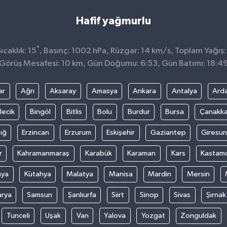
Hafif yağmurlu
°
caklık: 15
, Basınç: 1002 hPa, Rüzgar: 14 km/s, Toplam Yağış:
Görüş Mesafesi: 10 km, Gün Doğumu: 6:53, Gün Batımı: 18:4
ar
Ağrı
Aksaray
Amasya
Ankara
Antalya
Ard
lecik
Bingöl
Bitlis
Bolu
Burdur
Bursa
Çanakka
ığ
Erzincan
Erzurum
Eskişehir
Gaziantep
Giresun
r
Kahramanmaraş
Karabük
Karaman
Kars
Kastam
nya
Kütahya
Malatya
Manisa
Mardin
Mersin
arya
Samsun
Şanlıurfa
Siirt
Sinop
Sivas
Şırnak
Tunceli
Uşak
Van
Yalova
Yozgat
Zonguldak