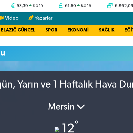
53,39
61,60
6.862,0
%
0.19
%
0.18
Video
Yazarlar
ELAZIĞ GÜNCEL
SPOR
EKONOMİ
SAĞLIK
EĞİ
mu
gün, Yarın ve 1 Haftalık Hava D
Mersin
°
12