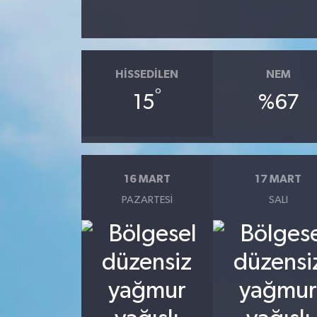
HISSEDILEN
NEM
°
15
%67
16 MART
17 MART
PAZARTESI
SALI