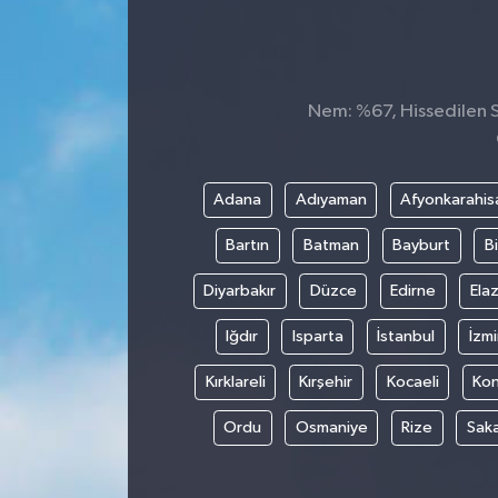
Nem: %67, Hissedilen Sı
Adana
Adıyaman
Afyonkarahis
Bartın
Batman
Bayburt
Bi
Diyarbakır
Düzce
Edirne
Elaz
Iğdır
Isparta
İstanbul
İzmi
Kırklareli
Kırşehir
Kocaeli
Ko
Ordu
Osmaniye
Rize
Sak