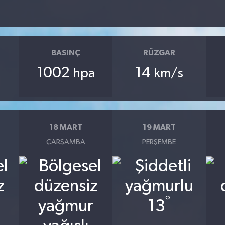
BASINÇ
RÜZGAR
1002
14
hpa
km/s
18 MART
19 MART
ÇARŞAMBA
PERŞEMBE
°
13