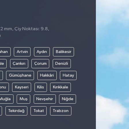
 2 mm, Çiy Noktası: 9.8,
9
ahan
Artvin
Aydın
Balıkesir
le
Çankırı
Çorum
Denizli
Gümüşhane
Hakkâri
Hatay
onu
Kayseri
Kilis
Kırıkkale
Muğla
Muş
Nevşehir
Niğde
Tekirdağ
Tokat
Trabzon