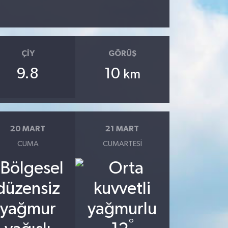
ÇIY
GÖRÜŞ
9.8
10
km
20 MART
21 MART
CUMA
CUMARTESI
°