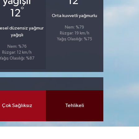
12
°
12
Orta kuvvetli yağmurlu
Nem: %79
esel düzensiz yağmur
Rüzgar: 19 km/h
yağışlı
Yağış Olasılığı: %75
Nem: %76
Rüzgar: 12 km/h
Yağış Olasılığı: %87
Çok Sağlıksız
Tehlikeli