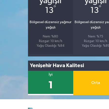
°
°
13
13
Bölgesel düzensiz yağmur
Bölgesel düzensiz y
yağışlı
yağışlı
Nem: %80
Nem: %75
Rüzgar: 10 km/h
Rüzgar: 10 km/h
Yağış Olasılığı: %84
Yağış Olasılığı: %8
Yenişehir Hava Kalitesi
İyi
1
Orta