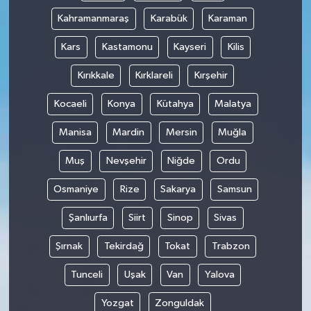
Kahramanmaraş
Karabük
Karaman
Kars
Kastamonu
Kayseri
Kilis
Kırıkkale
Kırklareli
Kırşehir
Kocaeli
Konya
Kütahya
Malatya
Manisa
Mardin
Mersin
Muğla
Muş
Nevşehir
Niğde
Ordu
Osmaniye
Rize
Sakarya
Samsun
Şanlıurfa
Siirt
Sinop
Sivas
Şırnak
Tekirdağ
Tokat
Trabzon
Tunceli
Uşak
Van
Yalova
Yozgat
Zonguldak