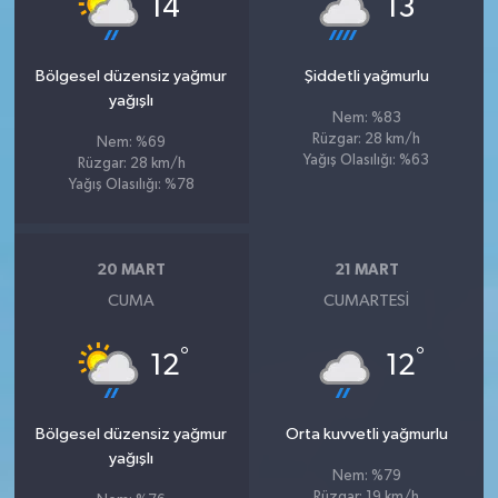
14
13
Bölgesel düzensiz yağmur
Şiddetli yağmurlu
yağışlı
Nem: %83
Rüzgar: 28 km/h
Nem: %69
Yağış Olasılığı: %63
Rüzgar: 28 km/h
Yağış Olasılığı: %78
20 MART
21 MART
CUMA
CUMARTESI
°
°
12
12
Bölgesel düzensiz yağmur
Orta kuvvetli yağmurlu
yağışlı
Nem: %79
Rüzgar: 19 km/h