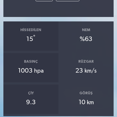
HISSEDILEN
NEM
°
15
%63
BASINÇ
RÜZGAR
1003
23
hpa
km/s
ÇIY
GÖRÜŞ
9.3
10
km