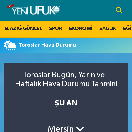
Nöbetçi Eczaneler
ELAZIĞ GÜNCEL
SPOR
EKONOMİ
SAĞLIK
EĞİ
Hava Durumu
Toroslar Hava Durumu
Namaz Vakitleri
Trafik Durumu
Toroslar Bugün, Yarın ve 1
Süper Lig Puan Durumu ve Fikstür
Haftalık Hava Durumu Tahmini
Tüm Manşetler
ŞU AN
Son Dakika Haberleri
Mersin
Haber Arşivi