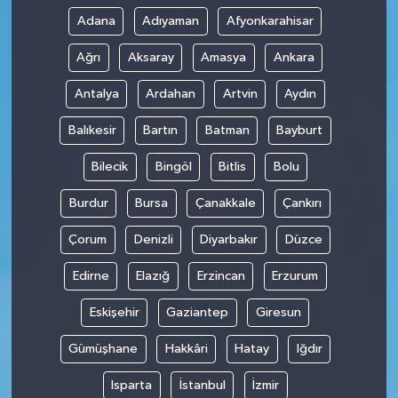
Adana
Adıyaman
Afyonkarahisar
Ağrı
Aksaray
Amasya
Ankara
Antalya
Ardahan
Artvin
Aydın
Balıkesir
Bartın
Batman
Bayburt
Bilecik
Bingöl
Bitlis
Bolu
Burdur
Bursa
Çanakkale
Çankırı
Çorum
Denizli
Diyarbakır
Düzce
Edirne
Elazığ
Erzincan
Erzurum
Eskişehir
Gaziantep
Giresun
Gümüşhane
Hakkâri
Hatay
Iğdır
Isparta
İstanbul
İzmir