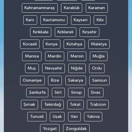
Kahramanmaraş
Karabük
Karaman
Kars
Kastamonu
Kayseri
Kilis
Kırıkkale
Kırklareli
Kırşehir
Kocaeli
Konya
Kütahya
Malatya
Manisa
Mardin
Mersin
Muğla
Muş
Nevşehir
Niğde
Ordu
Osmaniye
Rize
Sakarya
Samsun
Şanlıurfa
Siirt
Sinop
Sivas
Şırnak
Tekirdağ
Tokat
Trabzon
Tunceli
Uşak
Van
Yalova
Yozgat
Zonguldak