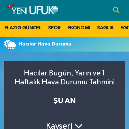
Nöbetçi Eczaneler
ELAZIĞ GÜNCEL
SPOR
EKONOMİ
SAĞLIK
EĞİ
Hava Durumu
Hacılar Hava Durumu
Namaz Vakitleri
Trafik Durumu
Hacılar Bugün, Yarın ve 1
Süper Lig Puan Durumu ve Fikstür
Haftalık Hava Durumu Tahmini
Tüm Manşetler
ŞU AN
Son Dakika Haberleri
Kayseri
Haber Arşivi