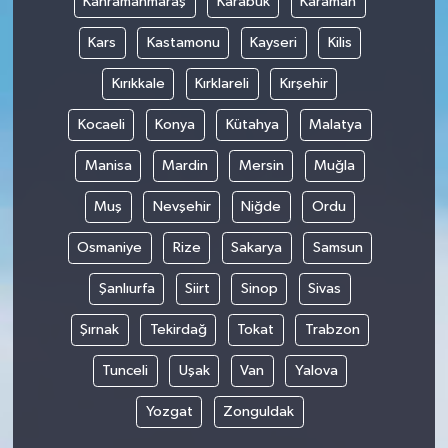
Kahramanmaraş
Karabük
Karaman
Kars
Kastamonu
Kayseri
Kilis
Kırıkkale
Kırklareli
Kırşehir
Kocaeli
Konya
Kütahya
Malatya
Manisa
Mardin
Mersin
Muğla
Muş
Nevşehir
Niğde
Ordu
Osmaniye
Rize
Sakarya
Samsun
Şanlıurfa
Siirt
Sinop
Sivas
Şırnak
Tekirdağ
Tokat
Trabzon
Tunceli
Uşak
Van
Yalova
Yozgat
Zonguldak