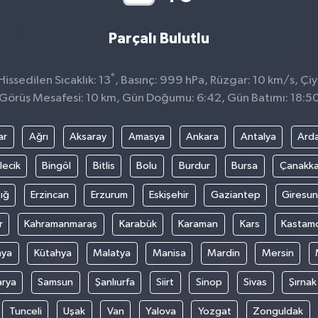
Parçalı Bulutlu
°
ssedilen Sıcaklık: 13
, Basınç: 999 hPa, Rüzgar: 10 km/s, Çiy 
Görüş Mesafesi: 10 km, Gün Doğumu: 6:42, Gün Batımı: 18:5
ar
Ağrı
Aksaray
Amasya
Ankara
Antalya
Ard
lecik
Bingöl
Bitlis
Bolu
Burdur
Bursa
Çanakka
ığ
Erzincan
Erzurum
Eskişehir
Gaziantep
Giresun
r
Kahramanmaraş
Karabük
Karaman
Kars
Kastam
nya
Kütahya
Malatya
Manisa
Mardin
Mersin
arya
Samsun
Şanlıurfa
Siirt
Sinop
Sivas
Şırnak
Tunceli
Uşak
Van
Yalova
Yozgat
Zonguldak