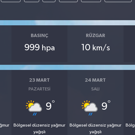
BASINÇ
RÜZGAR
999
10
hpa
km/s
23 MART
24 MART
PAZARTESI
SALI
°
°
9
9
ağmur
Bölgesel düzensiz yağmur
Bölgesel düzensiz yağmur
Bölg
yağışlı
yağışlı