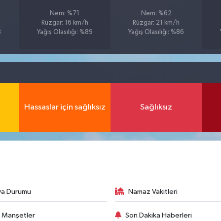
Nem: %71
Nem: %62
Rüzgar: 16 km/h
Rüzgar: 21 km/h
8
Yağış Olasılığı: %89
Yağış Olasılığı: %86
Hassaslar için sağlıksız
Sağlıksız
va Durumu
Namaz Vakitleri
 Manşetler
Son Dakika Haberleri