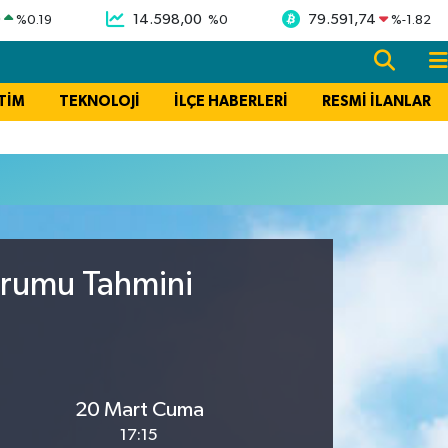
9
14.598,00
79.591,74
%
0.19
%
0
%
-1.82
TİM
TEKNOLOJİ
İLÇE HABERLERİ
RESMİ İLANLAR
urumu Tahmini
20 Mart Cuma
17:15