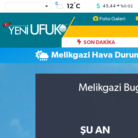
°
12
C
45,44
%
0.02
Foto Galeri
Nöbetçi Eczaneler
Hava Durumu
SON DAKIKA
Melikgazi Hava Duru
Namaz Vakitleri
Trafik Durumu
Melikgazi Bu
Süper Lig Puan Durumu ve Fikstür
Tüm Manşetler
Son Dakika Haberleri
ŞU AN
Haber Arşivi