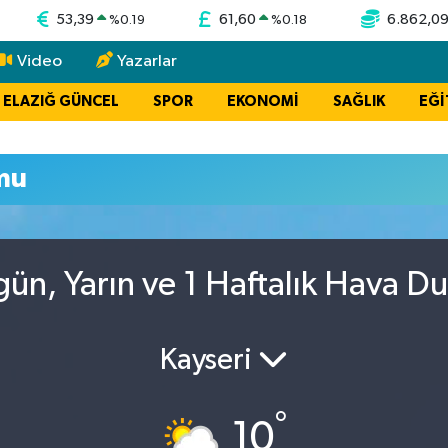
53,39
61,60
6.862,0
%
0.19
%
0.18
Video
Yazarlar
ELAZIĞ GÜNCEL
SPOR
EKONOMİ
SAĞLIK
EĞİ
mu
gün, Yarın ve 1 Haftalık Hava D
Kayseri
°
10