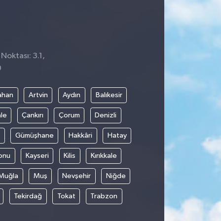
Noktası: 3.1,
0
ahan
Artvin
Aydın
Balıkesir
le
Çankırı
Çorum
Denizli
Gümüşhane
Hakkâri
Hatay
onu
Kayseri
Kilis
Kırıkkale
Muğla
Muş
Nevşehir
Niğde
Tekirdağ
Tokat
Trabzon