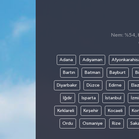
Nem: %54, Hi
Adana
Adıyaman
Afyonkarahis
Bartın
Batman
Bayburt
Bi
Diyarbakır
Düzce
Edirne
Elaz
Iğdır
Isparta
İstanbul
İzmi
Kırklareli
Kırşehir
Kocaeli
Ko
Ordu
Osmaniye
Rize
Sak