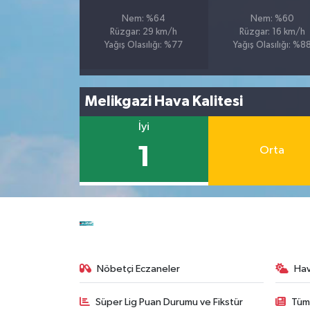
Nem: %64
Nem: %60
Rüzgar: 29 km/h
Rüzgar: 16 km/h
Yağış Olasılığı: %77
Yağış Olasılığı: %8
Melikgazi Hava Kalitesi
İyi
1
Orta
Nöbetçi Eczaneler
Ha
Süper Lig Puan Durumu ve Fikstür
Tüm