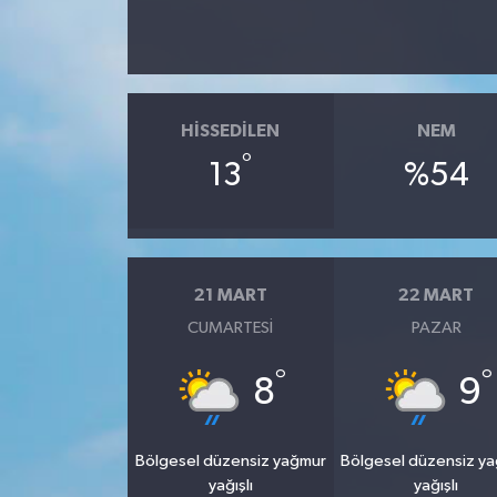
HISSEDILEN
NEM
°
13
%54
21 MART
22 MART
CUMARTESI
PAZAR
°
°
8
9
Bölgesel düzensiz yağmur
Bölgesel düzensiz y
yağışlı
yağışlı