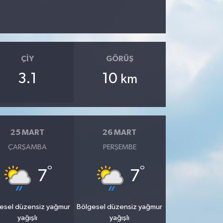
ÇIY
GÖRÜŞ
3.1
10
km
25 MART
26 MART
ÇARŞAMBA
PERŞEMBE
°
°
7
7
esel düzensiz yağmur
Bölgesel düzensiz yağmur
yağışlı
yağışlı