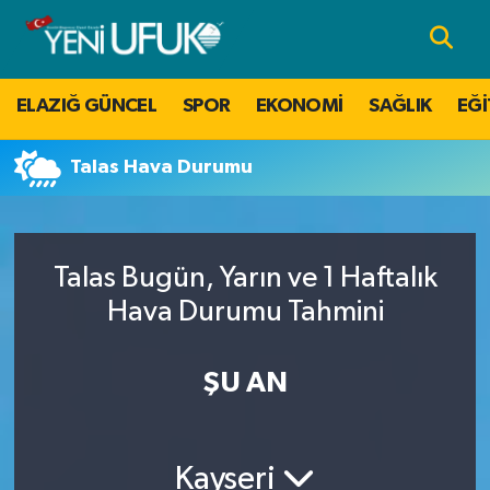
Nöbetçi Eczaneler
ELAZIĞ GÜNCEL
SPOR
EKONOMİ
SAĞLIK
EĞİ
Hava Durumu
Talas Hava Durumu
Namaz Vakitleri
Trafik Durumu
Talas Bugün, Yarın ve 1 Haftalık
Süper Lig Puan Durumu ve Fikstür
Hava Durumu Tahmini
Tüm Manşetler
ŞU AN
Son Dakika Haberleri
Kayseri
Haber Arşivi