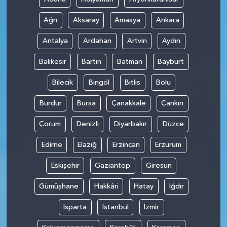
Ağrı
Aksaray
Amasya
Ankara
Antalya
Ardahan
Artvin
Aydın
Balıkesir
Bartın
Batman
Bayburt
Bilecik
Bingöl
Bitlis
Bolu
Burdur
Bursa
Çanakkale
Çankırı
Çorum
Denizli
Diyarbakır
Düzce
Edirne
Elazığ
Erzincan
Erzurum
Eskişehir
Gaziantep
Giresun
Gümüşhane
Hakkâri
Hatay
Iğdır
Isparta
İstanbul
İzmir