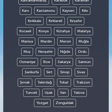
Kahramanmaraş
Karabük
Karaman
Kars
Kastamonu
Kayseri
Kilis
Kırıkkale
Kırklareli
Kırşehir
Kocaeli
Konya
Kütahya
Malatya
Manisa
Mardin
Mersin
Muğla
Muş
Nevşehir
Niğde
Ordu
Osmaniye
Rize
Sakarya
Samsun
Şanlıurfa
Siirt
Sinop
Sivas
Şırnak
Tekirdağ
Tokat
Trabzon
Tunceli
Uşak
Van
Yalova
Yozgat
Zonguldak