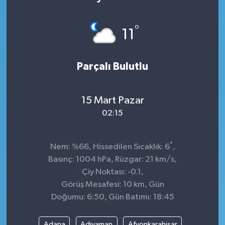
°
11
Parçalı Bulutlu
15 Mart Pazar
02:15
°
Nem: %66, Hissedilen Sıcaklık: 6
,
Basınç: 1004 hPa, Rüzgar: 21 km/s,
Çiy Noktası: -0.1,
Görüş Mesafesi: 10 km, Gün
Doğumu: 6:50, Gün Batımı: 18:45
Adana
Adıyaman
Afyonkarahisar