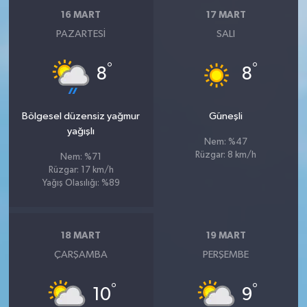
16 MART
17 MART
PAZARTESI
SALI
°
°
8
8
Bölgesel düzensiz yağmur
Güneşli
yağışlı
Nem: %47
Rüzgar: 8 km/h
Nem: %71
Rüzgar: 17 km/h
Yağış Olasılığı: %89
18 MART
19 MART
ÇARŞAMBA
PERŞEMBE
°
°
10
9