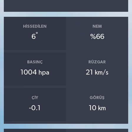
HISSEDILEN
NEM
°
6
%66
BASINÇ
RÜZGAR
1004
21
hpa
km/s
ÇIY
GÖRÜŞ
-0.1
10
km