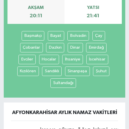
AKŞAM
YATSI
20:11
21:41
Başmakçı
Bayat
Bolvadin
Çay
Çobanlar
Dazkırı
Dinar
Emirdağ
Evciler
Hocalar
İhsaniye
İscehisar
Kızılören
Sandıklı
Sinanpaşa
Şuhut
Sultandağı
AFYONKARAHISAR AYLIK NAMAZ VAKITLERI