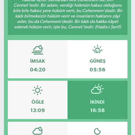
Cennet’tedir. Bir adam, verdiği hükmün haksız olduğunu
bile bile haksız yere hüküm verir, bu Cehennem’dedir. Bir
kâdı bilmeksizin hüküm verir ve insanların haklarını zâyi
eder, bu da Cehennem’dedir. Bir kâdı da hakka riâyet
ederek hüküm verir, işte bu, Cennet’tedir. (Hadis-i Şerif)
İMSAK
GÜNEŞ
04:20
05:56
ÖĞLE
İKINDI
13:09
16:58