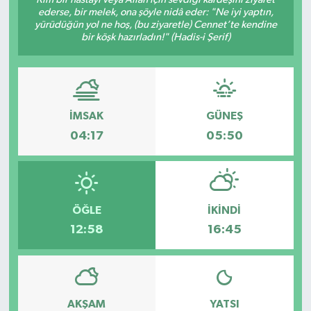
ederse, bir melek, ona şöyle nidâ eder: "Ne iyi yaptın,
yürüdüğün yol ne hoş, (bu ziyaretle) Cennet’te kendine
bir köşk hazırladın!" (Hadis-i Şerif)
İMSAK
GÜNEŞ
04:17
05:50
ÖĞLE
İKINDI
12:58
16:45
AKŞAM
YATSI