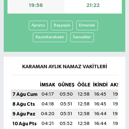
19:56
21:22
Ayrancı
Başyayla
Ermenek
Kazımkarabekir
Sarıveliler
KARAMAN AYLIK NAMAZ VAKITLERI
İMSAK
GÜNEŞ
ÖĞLE
İKINDI
AKŞAM
7 Ağu Cum
04:17
05:50
12:58
16:45
19:56
8 Ağu Cts
04:18
05:51
12:58
16:45
19:55
9 Ağu Paz
04:20
05:51
12:58
16:44
19:54
10 Ağu Pts
04:21
05:52
12:58
16:44
19:53