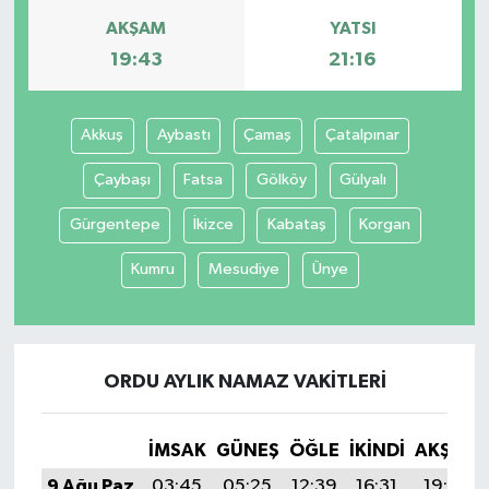
AKŞAM
YATSI
19:43
21:16
Akkuş
Aybastı
Çamaş
Çatalpınar
Çaybaşı
Fatsa
Gölköy
Gülyalı
Gürgentepe
İkizce
Kabataş
Korgan
Kumru
Mesudiye
Ünye
ORDU AYLIK NAMAZ VAKITLERI
İMSAK
GÜNEŞ
ÖĞLE
İKINDI
AKŞAM
9 Ağu Paz
03:45
05:25
12:39
16:31
19:43