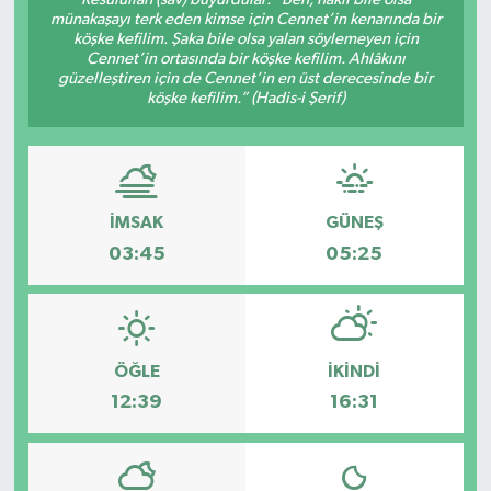
münakaşayı terk eden kimse için Cennet’in kenarında bir
köşke kefilim. Şaka bile olsa yalan söylemeyen için
Cennet’in ortasında bir köşke kefilim. Ahlâkını
güzelleştiren için de Cennet’in en üst derecesinde bir
köşke kefilim.” (Hadis-i Şerif)
İMSAK
GÜNEŞ
03:45
05:25
ÖĞLE
İKINDI
12:39
16:31