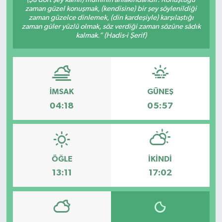
zaman güzel konuşmak, (kendisine) bir şey söylenildiği
zaman güzelce dinlemek, (din kardeşiyle) karşılaştığı
zaman güler yüzlü olmak, söz verdiği zaman sözüne sâdık
kalmak.” (Hadis-i Şerif)
İMSAK
GÜNEŞ
04:18
05:57
ÖĞLE
İKINDI
13:11
17:02