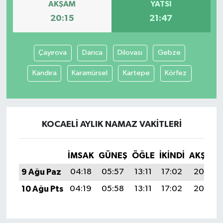
AKŞAM
YATSI
20:15
21:47
Çayırova
Darıca
Dilovası
Gebze
Kandıra
Karamürsel
Kartepe
Körfez
KOCAELI AYLIK NAMAZ VAKITLERI
İMSAK
GÜNEŞ
ÖĞLE
İKINDI
AKŞAM
9 Ağu Paz
04:18
05:57
13:11
17:02
20:15
10 Ağu Pts
04:19
05:58
13:11
17:02
20:13