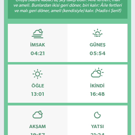
ve ameli. Bunlardan ikisi geri döner, biri kalır: Âile fertleri
ve malı geri döner, ameli (kendisiyle) kalır. (Hadis-i Şerif)
İMSAK
GÜNEŞ
04:21
05:54
ÖĞLE
İKINDI
13:01
16:48
AKŞAM
YATSI