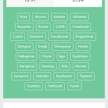
19:57
21:24
Ahırlı
Akören
Akşehir
Altınekin
Beyşehir
Bozkır
Çeltik
Cihanbeyli
Çumra
Derbent
Derebucak
Doğanhisar
Emirgazi
Ereğli
Güneysınır
Hadim
Halkapınar
Hüyük
Ilgın
Kadınhanı
Karapınar
Karatay
Kulu
Meram
Sarayönü
Selçuklu
Seydişehir
Taşkent
Tuzlukçu
Yalıhüyük
Yunak