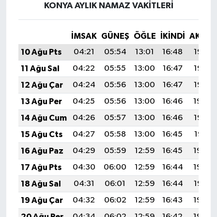
KONYA AYLIK NAMAZ VAKITLERI
İMSAK
GÜNEŞ
ÖĞLE
İKINDI
AKŞA
10 Ağu Pts
04:21
05:54
13:01
16:48
19:57
11 Ağu Sal
04:22
05:55
13:00
16:47
19:56
12 Ağu Çar
04:24
05:56
13:00
16:47
19:55
13 Ağu Per
04:25
05:56
13:00
16:46
19:54
14 Ağu Cum
04:26
05:57
13:00
16:46
19:52
15 Ağu Cts
04:27
05:58
13:00
16:45
19:51
16 Ağu Paz
04:29
05:59
12:59
16:45
19:50
17 Ağu Pts
04:30
06:00
12:59
16:44
19:49
18 Ağu Sal
04:31
06:01
12:59
16:44
19:47
19 Ağu Çar
04:32
06:02
12:59
16:43
19:46
20 Ağu Per
04:34
06:02
12:59
16:42
19:45