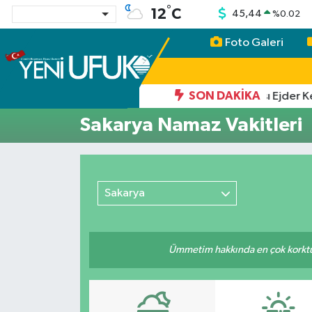
°
12
C
45,44
%
0.02
Foto Galeri
Nöbetçi Eczaneler
Hava Durumu
13:06
SON DAKIKA
tmeli!
TİGAD Heyeti Iğdır’ın Tarihi Mirası Ejder Ker
Sakarya Namaz Vakitleri
Namaz Vakitleri
Trafik Durumu
Sakarya
Süper Lig Puan Durumu ve Fikstür
Tüm Manşetler
Ümmetim hakkında en çok korktuğu
Son Dakika Haberleri
Haber Arşivi