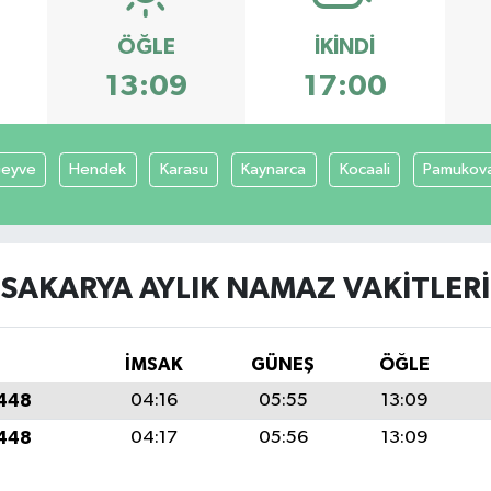
ÖĞLE
İKINDI
13:09
17:00
eyve
Hendek
Karasu
Kaynarca
Kocaali
Pamukov
SAKARYA AYLIK NAMAZ VAKITLERI
İMSAK
GÜNEŞ
ÖĞLE
1448
04:16
05:55
13:09
1448
04:17
05:56
13:09