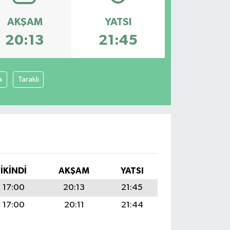
AKŞAM
YATSI
20:13
21:45
a
Taraklı
İKINDI
AKŞAM
YATSI
17:00
20:13
21:45
17:00
20:11
21:44