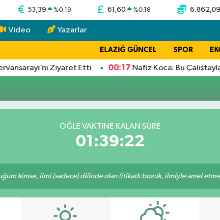
53,39
61,60
6.862,0
%
0.19
%
0.18
Video
Yazarlar
ELAZIĞ GÜNCEL
SPOR
EK
00:17
vansarayı’nı Ziyaret Etti
Nafiz Koca: Bu Çalıştayla
ÖĞLE VAKTİNE KALAN SÜRE
01:39:22
m kimse, ilmi (sadece) dilinde olan (itikadı bozuk, ilmiyle amel etmeye