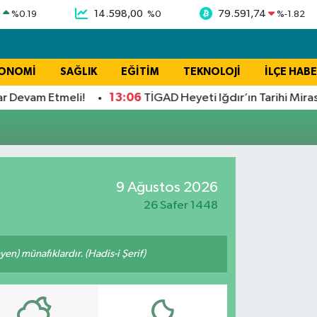
9
14.598,00
79.591,74
%
0.19
%
0
%
-1.82
ONOMİ
SAĞLIK
EĞİTİM
TEKNOLOJİ
İLÇE HABE
13:06
r Devam Etmeli!
TİGAD Heyeti Iğdır’ın Tarihi Mirası 
9 Ağustos 2026
26 Safer 1448
n) münafıklardır. (Hadis-i Şerif)