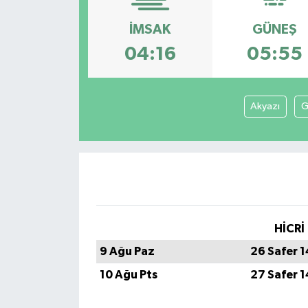
İMSAK
GÜNEŞ
04:16
05:55
Akyazı
G
HİCRİ
9 Ağu Paz
26 Safer 
10 Ağu Pts
27 Safer 