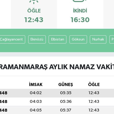
ÖĞLE
İKINDI
12:43
16:30
Çağlayancerit
Ekinözü
Elbistan
Göksun
Nurhak
P
RAMANMARAŞ AYLIK NAMAZ VAKIT
İMSAK
GÜNEŞ
ÖĞLE
1448
04:02
05:35
12:43
1448
04:03
05:36
12:43
1448
04:05
05:37
12:43