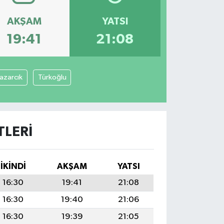
AKŞAM
YATSI
19:41
21:08
azarcık
Türkoğlu
LERI
İKINDI
AKŞAM
YATSI
16:30
19:41
21:08
16:30
19:40
21:06
16:30
19:39
21:05