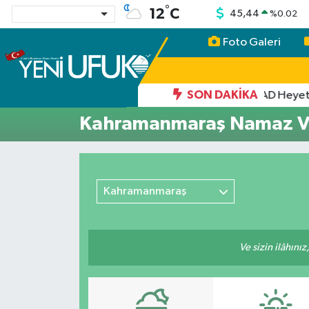
°
12
C
45,44
%
0.02
Foto Galeri
Nöbetçi Eczaneler
Hava Durumu
SON DAKIKA
13:06
TİGAD Heyeti Iğ
Kahramanmaraş Namaz Va
Namaz Vakitleri
Trafik Durumu
Kahramanmaraş
Süper Lig Puan Durumu ve Fikstür
Tüm Manşetler
Ve sizin ilâhınız
Son Dakika Haberleri
Haber Arşivi