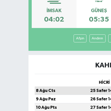
İMSAK
GÜNEŞ
04:02
05:35
Afşin
Andırın
KAH
HİCRİ
8 Ağu Cts
25 Safer 
9 Ağu Paz
26 Safer 
10 Ağu Pts
27 Safer 