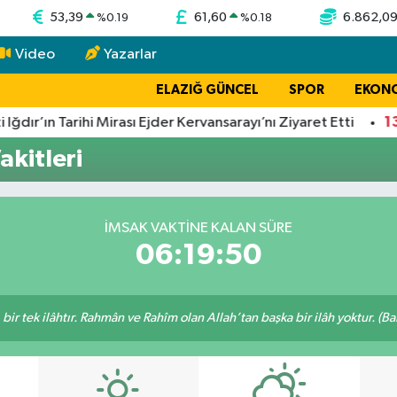
53,39
61,60
6.862,0
%
0.19
%
0.18
Video
Yazarlar
ELAZIĞ GÜNCEL
SPOR
EKON
13:
dır’ın Tarihi Mirası Ejder Kervansarayı’nı Ziyaret Etti
kitleri
İMSAK VAKTİNE KALAN SÜRE
06:19:50
, bir tek ilâhtır. Rahmân ve Rahîm olan Allah’tan başka bir ilâh yoktur. (B