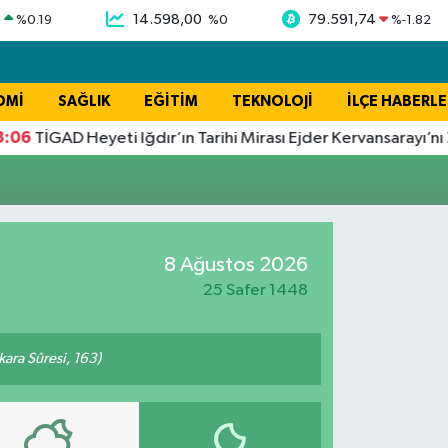
9
14.598,00
79.591,74
%
0.19
%
0
%
-1.82
OMİ
SAĞLIK
EĞİTİM
TEKNOLOJİ
İLÇE HABERLE
06
TİGAD Heyeti Iğdır’ın Tarihi Mirası Ejder Kervansarayı’nı Zi
8 Ağustos 2026
25 Safer 1448
akara Sûresi, 163)