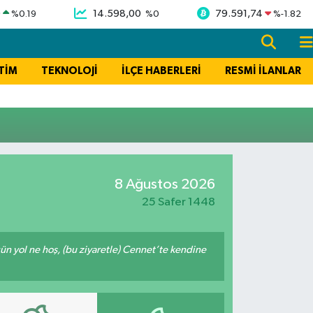
9
14.598,00
79.591,74
%
0.19
%
0
%
-1.82
TİM
TEKNOLOJİ
İLÇE HABERLERİ
RESMİ İLANLAR
8 Ağustos 2026
25 Safer 1448
ğün yol ne hoş, (bu ziyaretle) Cennet’te kendine