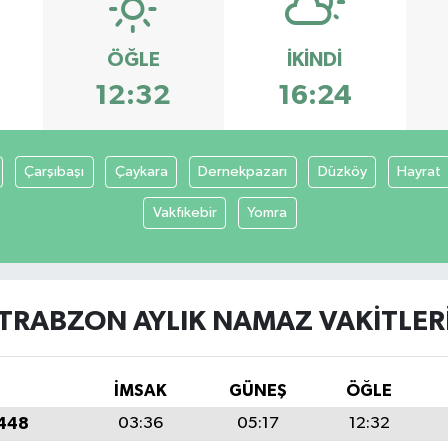
ÖĞLE
İKINDI
12:32
16:24
Çarşıbaşı
Çaykara
Dernekpazarı
Düzköy
Hayrat
Vakfıkebir
Yomra
TRABZON AYLIK NAMAZ VAKITLER
İMSAK
GÜNEŞ
ÖĞLE
1448
03:36
05:17
12:32