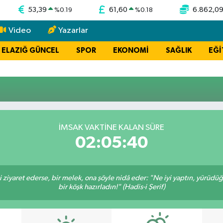
53,39
61,60
6.862,0
%
0.19
%
0.18
Video
Yazarlar
ELAZIĞ GÜNCEL
SPOR
EKONOMİ
SAĞLIK
EĞİ
İMSAK VAKTİNE KALAN SÜRE
02:05:40
ni ziyaret ederse, bir melek, ona şöyle nidâ eder: "Ne iyi yaptın, yürüdü
bir köşk hazırladın!" (Hadis-i Şerif)