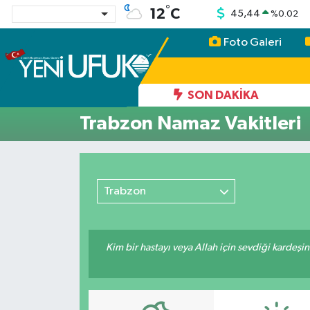
°
12
C
45,44
%
0.02
Foto Galeri
Nöbetçi Eczaneler
Hava Durumu
SON DAKIKA
Trabzon Namaz Vakitleri
Namaz Vakitleri
Trafik Durumu
Trabzon
Süper Lig Puan Durumu ve Fikstür
Tüm Manşetler
Kim bir hastayı veya Allah için sevdiği kardeşi
Son Dakika Haberleri
Haber Arşivi