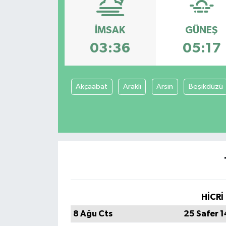
İMSAK
GÜNEŞ
03:36
05:17
Akçaabat
Araklı
Arsin
Beşikdüzü
HİCRİ
8 Ağu Cts
25 Safer 