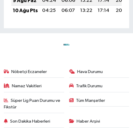
9 Ağu Paz
04:24
06:06
13:22
17:14
20:27
10 Ağu Pts
04:25
06:07
13:22
17:14
20:26
Nöbetçi Eczaneler
Hava Durumu
Namaz Vakitleri
Trafik Durumu
Süper Lig Puan Durumu ve
Tüm Manşetler
Fikstür
Son Dakika Haberleri
Haber Arşivi