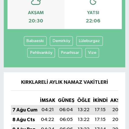
AKŞAM
YATSI
20:30
22:06
Babaeski
Demirköy
Lüleburgaz
Pehlivanköy
Pınarhisar
Vize
KIRKLARELI AYLIK NAMAZ VAKITLERI
İMSAK
GÜNEŞ
ÖĞLE
İKINDI
AKŞAM
7 Ağu Cum
04:21
06:04
13:22
17:15
20:30
8 Ağu Cts
04:22
06:05
13:22
17:15
20:29