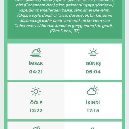
bizi (Cehennem’den) çıkar, (tekrar dünyaya gönder ki)
yaptığımız amellerden başka; sâlih amel işleyelim.
(Onlara şöyle denilir:) "Size, düşünecek bir kimsenin
düşüneceği kadar ömür vermedik mi ki? Hem size
Cehennem azâbından korkutan (peygamber) de geldi."
(Fâtır Sûresi, 37)
İMSAK
GÜNEŞ
04:21
06:04
ÖĞLE
İKINDI
13:22
17:15