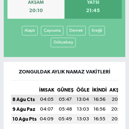
AKŞAM
YATSI
20:10
21:45
Alaplı
Çaycuma
Devrek
Ereğli
Gökçebey
ZONGULDAK AYLIK NAMAZ VAKITLERI
İMSAK
GÜNEŞ
ÖĞLE
İKINDI
AKŞAM
8 Ağu Cts
04:05
05:47
13:04
16:56
20:10
9 Ağu Paz
04:07
05:48
13:03
16:56
20:09
10 Ağu Pts
04:09
05:49
13:03
16:55
20:07