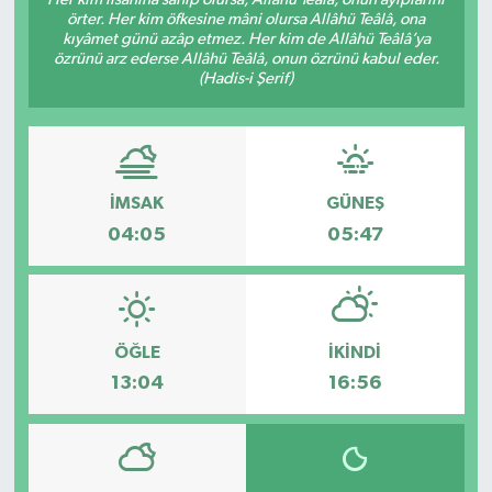
örter. Her kim öfkesine mâni olursa Allâhü Teâlâ, ona
kıyâmet günü azâp etmez. Her kim de Allâhü Teâlâ’ya
özrünü arz ederse Allâhü Teâlâ, onun özrünü kabul eder.
(Hadis-i Şerif)
İMSAK
GÜNEŞ
04:05
05:47
ÖĞLE
İKINDI
13:04
16:56